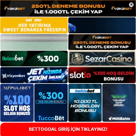
×
BETTOGOAL GİRİŞ İÇİN TIKLAYINIZ!