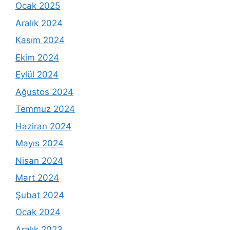
Ocak 2025
Aralık 2024
Kasım 2024
Ekim 2024
Eylül 2024
Ağustos 2024
Temmuz 2024
Haziran 2024
Mayıs 2024
Nisan 2024
Mart 2024
Şubat 2024
Ocak 2024
Aralık 2023