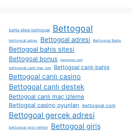
Bettogoal
bahis sitesi bettogoal
Bettogoal adresi
bettogoal adres
Bettogoal Bahis
Bettogoal bahis sitesi
Bettogoal bonus
bettogoal canli
Bettogoal canlı bahis
bettogoal canli maç izle
Bettogoal canlı casino
Bettogoal canlı destek
Bettogoal canlı maç izleme
Bettogoal casino oyunları
bettogoal com
Bettogoal gerçek adresi
Bettogoal giriş
bettogoal giris twitter