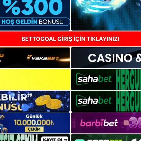
BETTOGOAL GİRİŞ İÇİN TIKLAYINIZ!