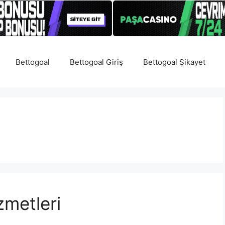
Bettogoal
Bettogoal Giriş
Bettogoal Şikayet
zmetleri