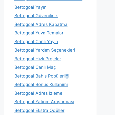
Bettogoal Yayın
Bettogoal Güvenilirlik
Bettogoal Adres Kapatma
Bettogoal Yuva Temaları
Bettogoal Canlı Yayın
Bettogoal Yardım Seçenekleri
Bettogoal Hızlı Projeler
Bettogoal Canlı Maç
Bettogoal Bahis Popülerliği
Bettogoal Bonus Kullanımı
Bettogoal Adres İzleme
Bettogoal Yatırım Araştırması
Bettogoal Ekstra Ödüller