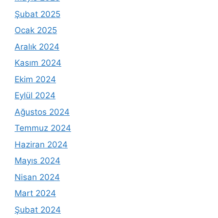
Şubat 2025
Ocak 2025
Aralık 2024
Kasım 2024
Ekim 2024
Eylül 2024
Ağustos 2024
Temmuz 2024
Haziran 2024
Mayıs 2024
Nisan 2024
Mart 2024
Şubat 2024