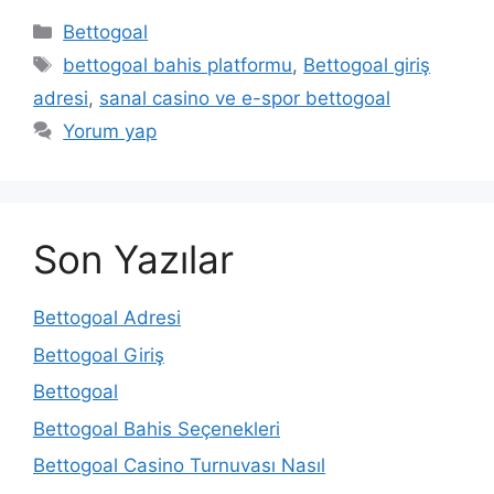
Kategoriler
Bettogoal
Etiketler
bettogoal bahis platformu
,
Bettogoal giriş
adresi
,
sanal casino ve e-spor bettogoal
Yorum yap
Son Yazılar
Bettogoal Adresi
Bettogoal Giriş
Bettogoal
Bettogoal Bahis Seçenekleri
Bettogoal Casino Turnuvası Nasıl