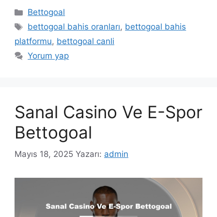
Kategoriler
Bettogoal
Etiketler
bettogoal bahis oranları
,
bettogoal bahis
platformu
,
bettogoal canli
Yorum yap
Sanal Casino Ve E-Spor
Bettogoal
Mayıs 18, 2025
Yazarı:
admin