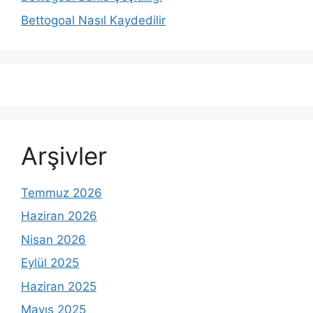
Bettogoal Nasıl Kaydedilir
Arşivler
Temmuz 2026
Haziran 2026
Nisan 2026
Eylül 2025
Haziran 2025
Mayıs 2025