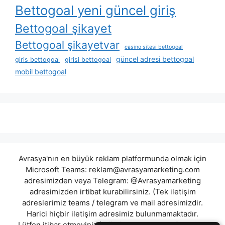
Bettogoal yeni güncel giriş
Bettogoal şikayet
Bettogoal şikayetvar
casino sitesi bettogoal
güncel adresi bettogoal
giris bettogoal
girisi bettogoal
mobil bettogoal
Avrasya'nın en büyük reklam platformunda olmak için
Microsoft Teams:
reklam@avrasyamarketing.com
adresimizden veya Telegram: @Avrasyamarketing
adresimizden irtibat kurabilirsiniz. (Tek iletişim
adreslerimiz teams / telegram ve mail adresimizdir.
Harici hiçbir iletişim adresimiz bulunmamaktadır.
Lütfen itibar etmeyiniz.) Türkiye yasalarına göre 7258