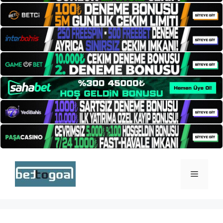
İçeriğe
atla
Menü