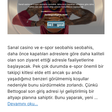
Sanal casino ve e-spor seobahis seobahis,
daha önce kapatılan adreslere göre daha kaliteli
olan son ziyaret ettiği adresle faaliyetlerine
başlayacak. Pek çok durumda e-spor önemli bir
takipçi kitlesi elde etti ancak şu anda
yaşadığımız benzeri görülmemiş koşullar
nedeniyle bunu sürdürmekte zorlandı. Çünkü
Bettogoal son giriş adresi iyi geliştirilmiş bir
altyapı planına sahiptir. Bunu yaparak, yeni …
Devamını oku…