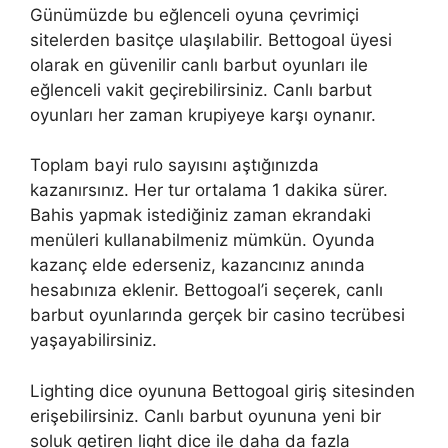
Günümüzde bu eğlenceli oyuna çevrimiçi
sitelerden basitçe ulaşılabilir. Bettogoal üyesi
olarak en güvenilir canlı barbut oyunları ile
eğlenceli vakit geçirebilirsiniz. Canlı barbut
oyunları her zaman krupiyeye karşı oynanır.
Toplam bayi rulo sayısını aştığınızda
kazanırsınız. Her tur ortalama 1 dakika sürer.
Bahis yapmak istediğiniz zaman ekrandaki
menüleri kullanabilmeniz mümkün. Oyunda
kazanç elde ederseniz, kazancınız anında
hesabınıza eklenir. Bettogoal’i seçerek, canlı
barbut oyunlarında gerçek bir casino tecrübesi
yaşayabilirsiniz.
Lighting dice oyununa Bettogoal giriş sitesinden
erişebilirsiniz. Canlı barbut oyununa yeni bir
soluk getiren light dice ile daha da fazla