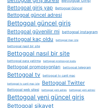
Bettogoal giriş adresi
Bettogoal Girişi
Bettogoal giriş yap
Bettogoal Güncel
Bettogoal güncel adresi
Bettogoal güncel giriş
Bettogoal güvenilir mi
bettogoal instagram
Bettogoal kaç oldu
bettogoal maç izle
bettogoal nasil bir site
Bettogoal nasıl bir site
bettogoal para yatirma
bettogoal promosyon kodu
Bettogoal promosyonları
bettogoal telegram
Bettogoal tv
bettogoal tv canli maç
Bettogoal Twitter
bettogoal tv canli maç izle
Bettogoal web sitesi
bettogoal yeni adres
bettogoal yeni adresi
Bettogoal yeni güncel giriş
Bettogoal şikayet