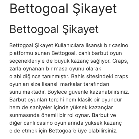
Bettogoal Şikayet
Bettogoal Şikayet
Bettogoal Şikayet Kullanıcılara lisanslı bir casino
platformu sunan Bettogoal, canlı barbut oyun
seçenekleriyle de büyük kazanç sağlıyor. Craps,
zarla oynanan bir masa oyunu olarak
olabildiğince tanınmıştır. Bahis sitesindeki craps
oyunları size lisanslı markalar tarafından
sunulmaktadır. Böylece güvenle kazanabilirsiniz.
Barbut oyunları tercihi hem klasik bir oyundur
hem de saniyeler içinde yüksek kazançlar
sunmasında önemli bir rol oynar. Barbut ve
diğer canlı casino oyunlarında yüksek kazanç
elde etmek için Bettogoal’e üye olabilirsiniz.