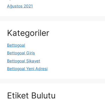
Ağustos 2021
Kategoriler
Bettogoal
Bettogoal Giriş
Bettogoal Şikayet
Bettogoal Yeni Adresi
Etiket Bulutu