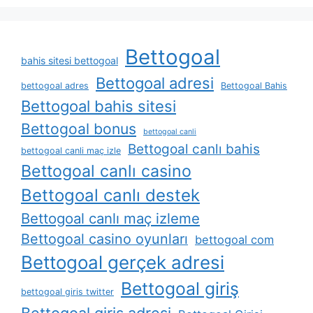
Bettogoal
bahis sitesi bettogoal
Bettogoal adresi
bettogoal adres
Bettogoal Bahis
Bettogoal bahis sitesi
Bettogoal bonus
bettogoal canli
Bettogoal canlı bahis
bettogoal canli maç izle
Bettogoal canlı casino
Bettogoal canlı destek
Bettogoal canlı maç izleme
Bettogoal casino oyunları
bettogoal com
Bettogoal gerçek adresi
Bettogoal giriş
bettogoal giris twitter