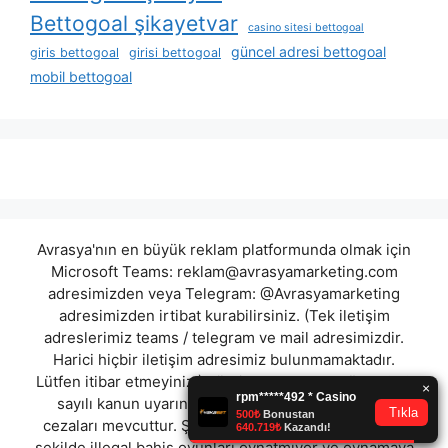
Bettogoal şikayetvar
casino sitesi bettogoal
güncel adresi bettogoal
giris bettogoal
girisi bettogoal
mobil bettogoal
Avrasya'nın en büyük reklam platformunda olmak için
Microsoft Teams:
reklam@avrasyamarketing.com
adresimizden veya Telegram: @Avrasyamarketing
adresimizden irtibat kurabilirsiniz. (Tek iletişim
adreslerimiz teams / telegram ve mail adresimizdir.
Harici hiçbir iletişim adresimiz bulunmamaktadır.
Lütfen itibar etmeyiniz.) Türkiye yasalarına göre 7258
sayılı kanun uyarınca yasa dışı bahis oynamanın
cezaları mevcuttur. Şu an bulunduğunuz site hiç bir
şekilde illegal bahis oyunları oynatmıyor ve oynamaya