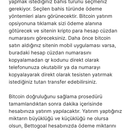
yapmak istediğiniz bahis türünü seçmeniz
gerekiyor. Seçilen bahis türünde ödeme
yöntemleri alanı görünecektir. Bitcoin yatırım
opsiyonuna tıklamak sizi ödeme alanına
götürecek ve sitenin kripto para hesap cüzdan
numarasını göreceksiniz. Daha önce bitcoin
satın aldığınız sitenin mobil uygulaması varsa,
buradaki hesap cüzdan numarasını
kopyalamadan qr kodunu direkt olarak
telefonunuza okutabilir ya da numarayı
kopyalayarak direkt olarak tesisten yatırmak
istediğiniz tutarı transfer edebilirsiniz.
Bitcoin doğruluğunu sağlama prosedürü
tamamlandıktan sonra dakika içerisinde
hesabınıza yatırım yapılacaktır. Yatırım yaptığınız
miktarın büyüklüğü ve küçüklüğü ne olursa
olsun, Bettogoal hesabınızda ödeme miktarını