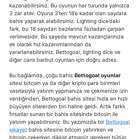
kazanabilirsiniz. Bu oyunun her turunda yalnızca
3 zar atılır. Oyuna 3’ten 18’e kadar olan sayılara
bahis yaparak alabilirsiniz. Lighting dice’daki
fark, bu 18 sayıdan bazılarına fazladan çarpan
verilmesidir. Bu sayede mevcut kazançlarınıza
ek olarak hız kazanımlarından da
yararlanabilirsiniz. Bettogoal, lighting dice ve
diğer canlı barbut oyunları için doğru adres.
Bu bağlamda, çoğu bahis
Bettogoal oyunlar
sitesi bitcoin ya da diğer kripto para birimleri
vasıtasıyla yatırım yapmanıza ve çekmenize izin
verdiğinden, Bettogoal bahis sitesi hızla en hızlı
büyüyen sitelerden biri haline geldi. Artık farklı
fırsatlar sunan bir bahis sitesinde bitcoin ile
yatırım yapabilirsiniz. Bu yazımızda bir
Bettogoal
şikayet
bahis sitesine bitcoin yatırırken ve
bitcoin çekerken dikkat etmeniz gereken bütün