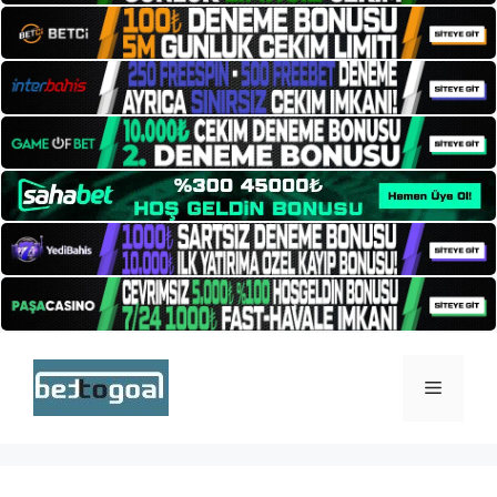
İçeriğe
atla
Menü