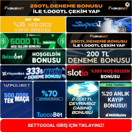
×
BETTOGOAL GİRİŞ İÇİN TIKLAYINIZ!