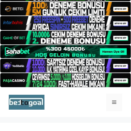
İçeriğe
atla
Menü