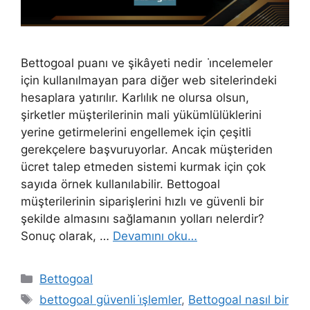
Bettogoal puanı ve şikâyeti nedir i̇ncelemeler
için kullanılmayan para diğer web sitelerindeki
hesaplara yatırılır. Karlılık ne olursa olsun,
şirketler müşterilerinin mali yükümlülüklerini
yerine getirmelerini engellemek için çeşitli
gerekçelere başvuruyorlar. Ancak müşteriden
ücret talep etmeden sistemi kurmak için çok
sayıda örnek kullanılabilir. Bettogoal
müşterilerinin siparişlerini hızlı ve güvenli bir
şekilde almasını sağlamanın yolları nelerdir?
Sonuç olarak, …
Devamını oku…
Kategoriler
Bettogoal
Etiketler
bettogoal güvenli i̇şlemler
,
Bettogoal nasıl bir