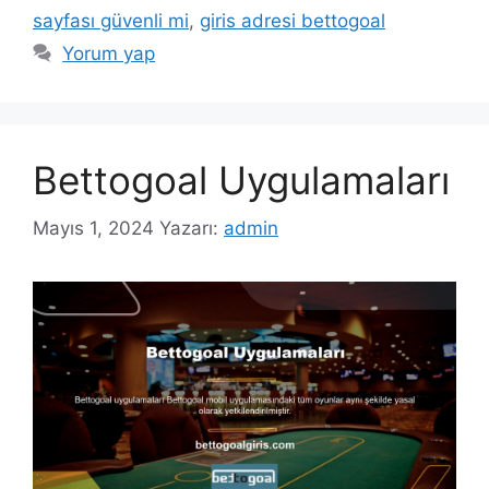
sayfası güvenli mi
,
giris adresi bettogoal
Yorum yap
Bettogoal Uygulamaları
Mayıs 1, 2024
Yazarı:
admin