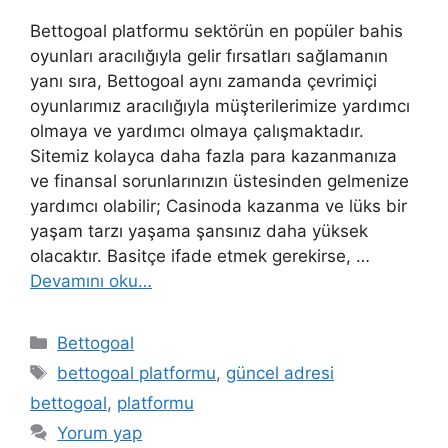
Bettogoal platformu sektörün en popüler bahis
oyunları aracılığıyla gelir fırsatları sağlamanın
yanı sıra, Bettogoal aynı zamanda çevrimiçi
oyunlarımız aracılığıyla müşterilerimize yardımcı
olmaya ve yardımcı olmaya çalışmaktadır.
Sitemiz kolayca daha fazla para kazanmanıza
ve finansal sorunlarınızın üstesinden gelmenize
yardımcı olabilir; Casinoda kazanma ve lüks bir
yaşam tarzı yaşama şansınız daha yüksek
olacaktır. Basitçe ifade etmek gerekirse, …
Devamını oku…
Kategoriler
Bettogoal
Etiketler
bettogoal platformu
,
güncel adresi
bettogoal
,
platformu
Yorum yap