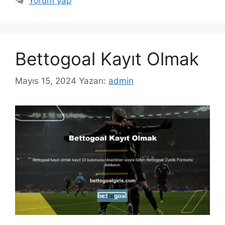
Yorum yap
Bettogoal Kayıt Olmak
Mayıs 15, 2024
Yazarı:
admin