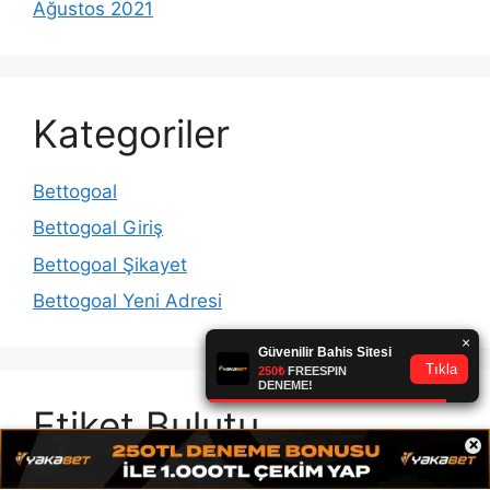
Ağustos 2021
Kategoriler
Bettogoal
Bettogoal Giriş
Bettogoal Şikayet
Bettogoal Yeni Adresi
Etiket Bulutu
×