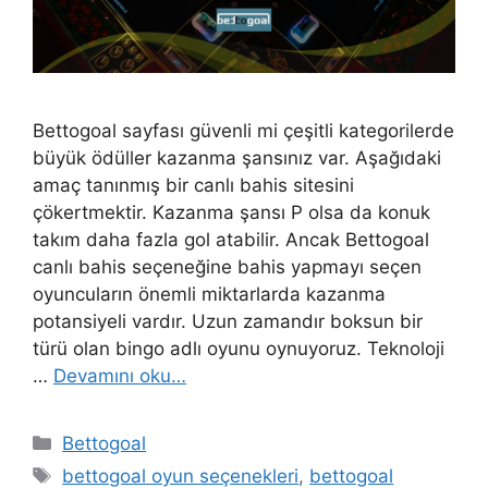
Bettogoal sayfası güvenli mi çeşitli kategorilerde
büyük ödüller kazanma şansınız var. Aşağıdaki
amaç tanınmış bir canlı bahis sitesini
çökertmektir. Kazanma şansı P olsa da konuk
takım daha fazla gol atabilir. Ancak Bettogoal
canlı bahis seçeneğine bahis yapmayı seçen
oyuncuların önemli miktarlarda kazanma
potansiyeli vardır. Uzun zamandır boksun bir
türü olan bingo adlı oyunu oynuyoruz. Teknoloji
…
Devamını oku…
Kategoriler
Bettogoal
Etiketler
bettogoal oyun seçenekleri
,
bettogoal