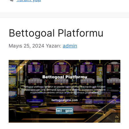
Bettogoal Platformu
Mayıs 25, 2024
Yazarı:
admin