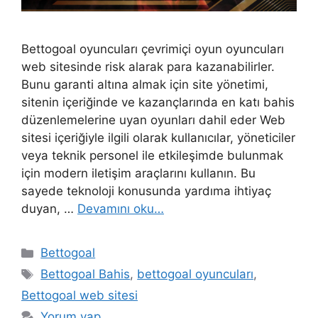
Bettogoal oyuncuları çevrimiçi oyun oyuncuları
web sitesinde risk alarak para kazanabilirler.
Bunu garanti altına almak için site yönetimi,
sitenin içeriğinde ve kazançlarında en katı bahis
düzenlemelerine uyan oyunları dahil eder Web
sitesi içeriğiyle ilgili olarak kullanıcılar, yöneticiler
veya teknik personel ile etkileşimde bulunmak
için modern iletişim araçlarını kullanın. Bu
sayede teknoloji konusunda yardıma ihtiyaç
duyan, …
Devamını oku…
Kategoriler
Bettogoal
Etiketler
Bettogoal Bahis
,
bettogoal oyuncuları
,
Bettogoal web sitesi
Yorum yap