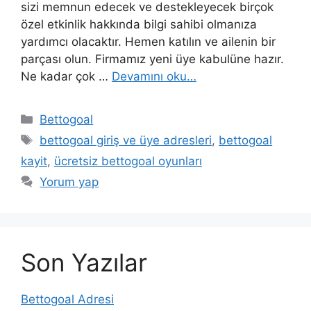
sizi memnun edecek ve destekleyecek birçok
özel etkinlik hakkında bilgi sahibi olmanıza
yardımcı olacaktır. Hemen katılın ve ailenin bir
parçası olun. Firmamız yeni üye kabulüne hazır.
Ne kadar çok …
Devamını oku…
Kategoriler
Bettogoal
Etiketler
bettogoal giriş ve üye adresleri
,
bettogoal
kayit
,
ücretsiz bettogoal oyunları
Yorum yap
Son Yazılar
Bettogoal Adresi