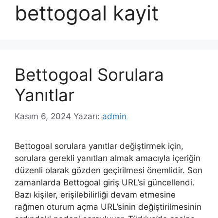
bettogoal kayit
Bettogoal Sorulara
Yanıtlar
Kasım 6, 2024
Yazarı:
admin
Bettogoal sorulara yanıtlar değiştirmek için,
sorulara gerekli yanıtları almak amacıyla içeriğin
düzenli olarak gözden geçirilmesi önemlidir. Son
zamanlarda Bettogoal giriş URL’si güncellendi.
Bazı kişiler, erişilebilirliği devam etmesine
rağmen oturum açma URL’sinin değiştirilmesinin