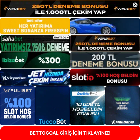
×
BETTOGOAL GİRİŞ İÇİN TIKLAYINIZ!