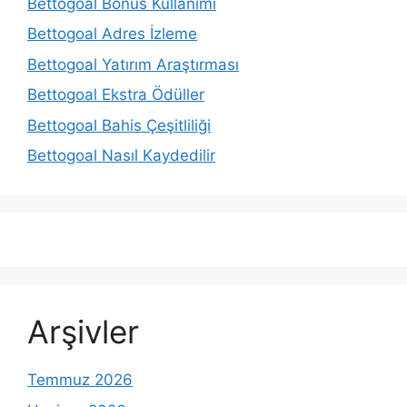
Bettogoal Bonus Kullanımı
Bettogoal Adres İzleme
Bettogoal Yatırım Araştırması
Bettogoal Ekstra Ödüller
Bettogoal Bahis Çeşitliliği
Bettogoal Nasıl Kaydedilir
Arşivler
Temmuz 2026