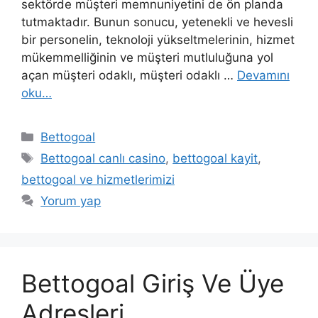
sektörde müşteri memnuniyetini de ön planda
tutmaktadır. Bunun sonucu, yetenekli ve hevesli
bir personelin, teknoloji yükseltmelerinin, hizmet
mükemmelliğinin ve müşteri mutluluğuna yol
açan müşteri odaklı, müşteri odaklı …
Devamını
oku…
Kategoriler
Bettogoal
Etiketler
Bettogoal canlı casino
,
bettogoal kayit
,
bettogoal ve hizmetlerimizi
Yorum yap
Bettogoal Giriş Ve Üye
Adresleri