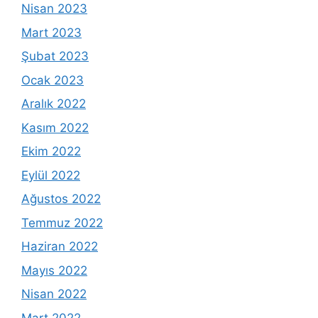
Nisan 2023
Mart 2023
Şubat 2023
Ocak 2023
Aralık 2022
Kasım 2022
Ekim 2022
Eylül 2022
Ağustos 2022
Temmuz 2022
Haziran 2022
Mayıs 2022
Nisan 2022
Mart 2022