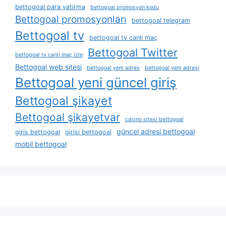
bettogoal para yatirma
bettogoal promosyon kodu
Bettogoal promosyonları
bettogoal telegram
Bettogoal tv
bettogoal tv canli maç
Bettogoal Twitter
bettogoal tv canli maç izle
Bettogoal web sitesi
bettogoal yeni adres
bettogoal yeni adresi
Bettogoal yeni güncel giriş
Bettogoal şikayet
Bettogoal şikayetvar
casino sitesi bettogoal
güncel adresi bettogoal
giris bettogoal
girisi bettogoal
mobil bettogoal