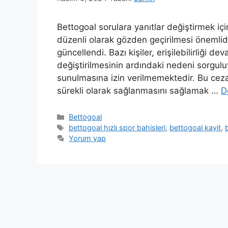
Bettogoal sorulara yanıtlar değiştirmek içi
düzenli olarak gözden geçirilmesi önemlid
güncellendi. Bazı kişiler, erişilebilirliğ
değiştirilmesinin ardındaki nedeni sorgul
sunulmasına izin verilmemektedir. Bu cezai
sürekli olarak sağlanmasını sağlamak …
D
Kategoriler
Bettogoal
Etiketler
bettogoal hızlı spor bahisleri
,
bettogoal kayit
,
Yorum yap