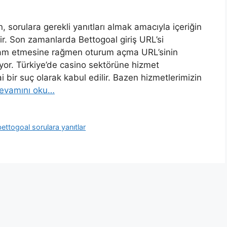
n, sorulara gerekli yanıtları almak amacıyla içeriğin
ir. Son zamanlarda Bettogoal giriş URL’si
i devam etmesine rağmen oturum açma URL’sinin
uyor. Türkiye’de casino sektörüne hizmet
 bir suç olarak kabul edilir. Bazen hizmetlerimizin
evamını oku…
bettogoal sorulara yanıtlar