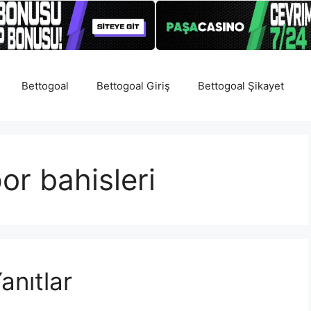
Bettogoal
Bettogoal Giriş
Bettogoal Şikayet
or bahisleri
anıtlar