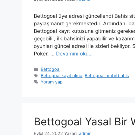
Bettogoal üye adresi güncellendi Bahis site
paylaşmanız gerekmektedir. Ardından, bah
Bettogoal kayıt kutusuna gitmeniz gerekec
geçebilir, ilk bahsinizi yapabilir ve kazan
oyunları güncel adresi ile sizleri bekliyor.
Poker, …
Devamını oku…
Kategoriler
Bettogoal
Etiketler
Bettogoal kayıt olma
,
Bettogoal mobil bahis
Yorum yap
Bettogoal Yasal Bir 
Eylül 24, 2022
Yazarı:
admin