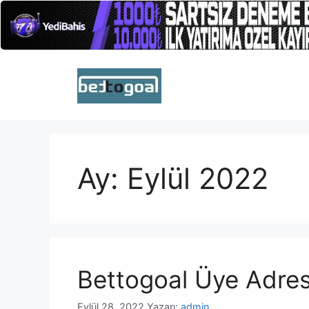
İçeriğe
atla
Ay:
Eylül 2022
Bettogoal Üye Adres
Eylül 28, 2022
Yazarı:
admin