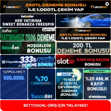
×
BETTOGOAL GİRİŞ İÇİN TIKLAYINIZ!