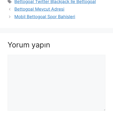
Etiketler
Bettogoal Twitter Blackjack İle Bettogoal
Bettogoal Mevcut Adresi
Mobil Bettogoal Spor Bahisleri
Yorum yapın
Yorum