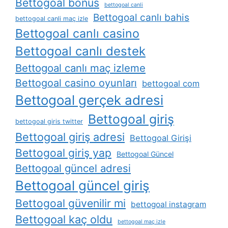
Bettogoal bonus
bettogoal canli
Bettogoal canlı bahis
bettogoal canli maç izle
Bettogoal canlı casino
Bettogoal canlı destek
Bettogoal canlı maç izleme
Bettogoal casino oyunları
bettogoal com
Bettogoal gerçek adresi
Bettogoal giriş
bettogoal giris twitter
Bettogoal giriş adresi
Bettogoal Girişi
Bettogoal giriş yap
Bettogoal Güncel
Bettogoal güncel adresi
Bettogoal güncel giriş
Bettogoal güvenilir mi
bettogoal instagram
Bettogoal kaç oldu
bettogoal maç izle