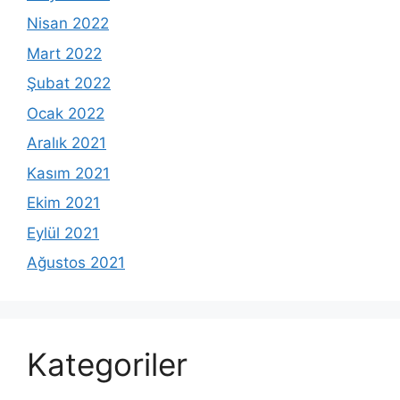
Nisan 2022
Mart 2022
Şubat 2022
Ocak 2022
Aralık 2021
Kasım 2021
Ekim 2021
Eylül 2021
Ağustos 2021
Kategoriler