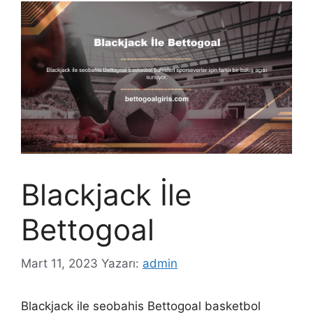
Blackjack İle
Bettogoal
Mart 11, 2023
Yazarı:
admin
Blackjack ile seobahis Bettogoal basketbol