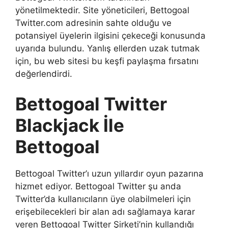
yönetilmektedir. Site yöneticileri, Bettogoal
Twitter.com adresinin sahte olduğu ve
potansiyel üyelerin ilgisini çekeceği konusunda
uyarıda bulundu. Yanlış ellerden uzak tutmak
için, bu web sitesi bu keşfi paylaşma fırsatını
değerlendirdi.
Bettogoal Twitter
Blackjack İle
Bettogoal
Bettogoal Twitter’ı uzun yıllardır oyun pazarına
hizmet ediyor. Bettogoal Twitter şu anda
Twitter’da kullanıcıların üye olabilmeleri için
erişebilecekleri bir alan adı sağlamaya karar
veren Bettogoal Twitter Şirketi’nin kullandığı