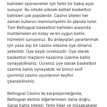
bahisleri sporseverler için farklı bir bakış açısı
sunuyor. Bu sitede yüksek kaliteli basketbol
bahisleri çok popülerdir. Casino siteleri her
zaman kullanıcı memnuniyetini ön planda tutar.
Tüm Bettogoal basketbol bahisleri arasında
muhtemelen en kolay ve en uygun bahis
hizmetini sunuyoruz. Bu anlayıştan yararlanmak
için yasa dışı bir casino sitesine üye olmanız
yeterlidir. Üye kaydı ücretsizdir. Üye olarak
basketbol maçlarını kazanma üzerine bahis
oynayabilirsiniz. Ücretsiz üye olarak basketbol
üzerine bahis oynayabilir ve birinci sınıf
çevrimiçi casino oyunlarının keyfini
çıkarabilirsiniz.
Bettogoal Casino ile karşılaştırıldığında,
Bettogoal derbisi diğerlerinden daha doğru.
Sanal bahis siteleri, farklı ligler ve müsabakalar