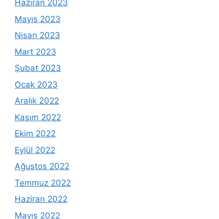
Haziran 2023
Mayıs 2023
Nisan 2023
Mart 2023
Şubat 2023
Ocak 2023
Aralık 2022
Kasım 2022
Ekim 2022
Eylül 2022
Ağustos 2022
Temmuz 2022
Haziran 2022
Mayıs 2022