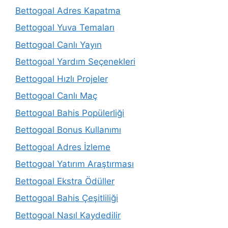
Bettogoal Adres Kapatma
Bettogoal Yuva Temaları
Bettogoal Canlı Yayın
Bettogoal Yardım Seçenekleri
Bettogoal Hızlı Projeler
Bettogoal Canlı Maç
Bettogoal Bahis Popülerliği
Bettogoal Bonus Kullanımı
Bettogoal Adres İzleme
Bettogoal Yatırım Araştırması
Bettogoal Ekstra Ödüller
Bettogoal Bahis Çeşitliliği
Bettogoal Nasıl Kaydedilir