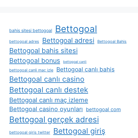
Bettogoal
bahis sitesi bettogoal
Bettogoal adresi
bettogoal adres
Bettogoal Bahis
Bettogoal bahis sitesi
Bettogoal bonus
bettogoal canli
Bettogoal canlı bahis
bettogoal canli maç izle
Bettogoal canlı casino
Bettogoal canlı destek
Bettogoal canlı maç izleme
Bettogoal casino oyunları
bettogoal com
Bettogoal gerçek adresi
Bettogoal giriş
bettogoal giris twitter