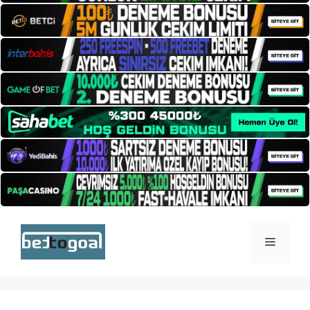
İçeriğe
atla
Menü