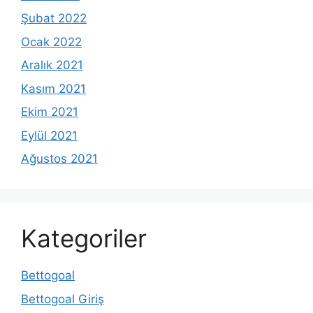
Şubat 2022
Ocak 2022
Aralık 2021
Kasım 2021
Ekim 2021
Eylül 2021
Ağustos 2021
Kategoriler
Bettogoal
Bettogoal Giriş