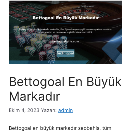
Bettogoal En Büyük
Markadır
Ekim 4, 2023
Yazarı:
admin
Bettogoal en büyük markadır seobahis, tüm