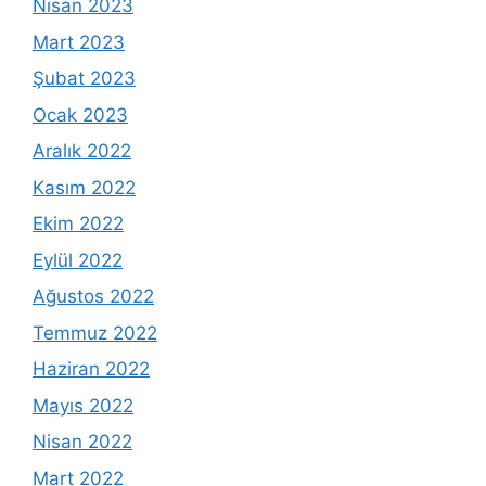
Nisan 2023
Mart 2023
Şubat 2023
Ocak 2023
Aralık 2022
Kasım 2022
Ekim 2022
Eylül 2022
Ağustos 2022
Temmuz 2022
Haziran 2022
Mayıs 2022
Nisan 2022
Mart 2022