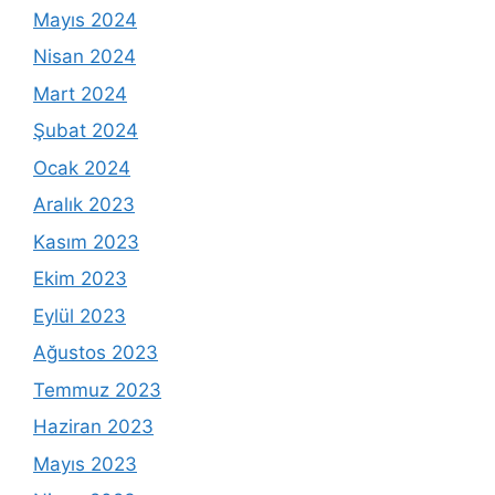
Mayıs 2024
Nisan 2024
Mart 2024
Şubat 2024
Ocak 2024
Aralık 2023
Kasım 2023
Ekim 2023
Eylül 2023
Ağustos 2023
Temmuz 2023
Haziran 2023
Mayıs 2023