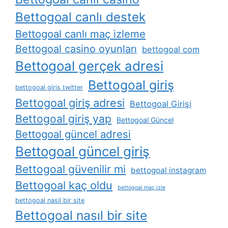
Bettogoal canlı destek
Bettogoal canlı maç izleme
Bettogoal casino oyunları
bettogoal com
Bettogoal gerçek adresi
Bettogoal giriş
bettogoal giris twitter
Bettogoal giriş adresi
Bettogoal Girişi
Bettogoal giriş yap
Bettogoal Güncel
Bettogoal güncel adresi
Bettogoal güncel giriş
Bettogoal güvenilir mi
bettogoal instagram
Bettogoal kaç oldu
bettogoal maç izle
bettogoal nasil bir site
Bettogoal nasıl bir site