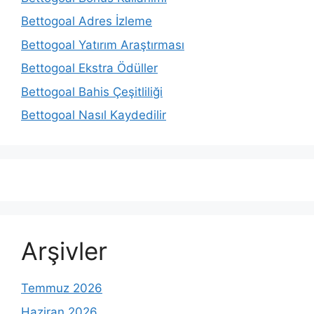
Bettogoal Adres İzleme
Bettogoal Yatırım Araştırması
Bettogoal Ekstra Ödüller
Bettogoal Bahis Çeşitliliği
Bettogoal Nasıl Kaydedilir
Arşivler
Temmuz 2026
Haziran 2026