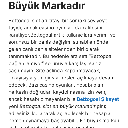
Büyük Markadır
Bettogoal slotları çıtayı bir sonraki seviyeye
taşıdı, ancak casino oyunları da kalitesini
kanıtlıyor.Bettogoal artık kullanıcılara verimli ve
sorunsuz bir bahis değişimi sunabilen önde
gelen canlı bahis sitelerinden biri olarak
tanınmaktadır. Bu nedenle ara sıra “Bettogoal
bağlanılamıyor” sorunuyla karşılaşırsanız
şaşırmayın. Site aslında kapanmayacak,
dolayısıyla yeni giriş adresleri açılmaya devam
edecek. Bazı casino oyunları, hesabı olan
herkesin doğrudan kaydolmasına izin verir,
ancak hesabı olmayanlar bile
Bettogoal Şikayet
yeni
Bettogoal slot en büyük markadır
giriş
adresinizi kullanarak açılabilecek bir hesapla
hemen oynamaya başlayabilir. En büyük markalı
sistem olan Bettogoal casino oyunları