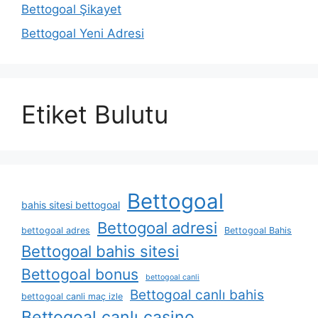
Bettogoal Şikayet
Bettogoal Yeni Adresi
Etiket Bulutu
Bettogoal
bahis sitesi bettogoal
Bettogoal adresi
bettogoal adres
Bettogoal Bahis
Bettogoal bahis sitesi
Bettogoal bonus
bettogoal canli
Bettogoal canlı bahis
bettogoal canli maç izle
Bettogoal canlı casino