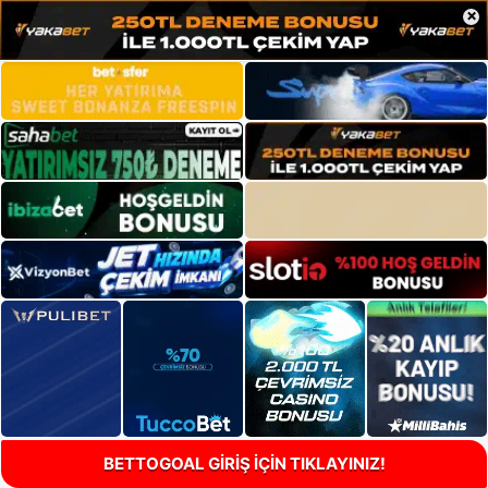
×
BETTOGOAL GİRİŞ İÇİN TIKLAYINIZ!