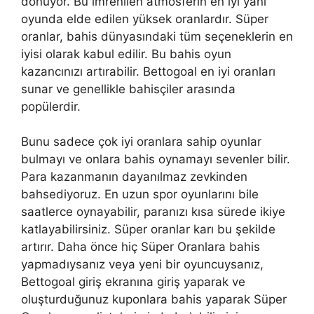
dönüyor. Bu imrenilen atmosferin en iyi yanı
oyunda elde edilen yüksek oranlardır. Süper
oranlar, bahis dünyasındaki tüm seçeneklerin en
iyisi olarak kabul edilir. Bu bahis oyun
kazancınızı artırabilir. Bettogoal en iyi oranları
sunar ve genellikle bahisçiler arasında
popülerdir.
Bunu sadece çok iyi oranlara sahip oyunlar
bulmayı ve onlara bahis oynamayı sevenler bilir.
Para kazanmanın dayanılmaz zevkinden
bahsediyoruz. En uzun spor oyunlarını bile
saatlerce oynayabilir, paranızı kısa sürede ikiye
katlayabilirsiniz. Süper oranlar karı bu şekilde
artırır. Daha önce hiç Süper Oranlara bahis
yapmadıysanız veya yeni bir oyuncuysanız,
Bettogoal giriş ekranına giriş yaparak ve
oluşturduğunuz kuponlara bahis yaparak Süper