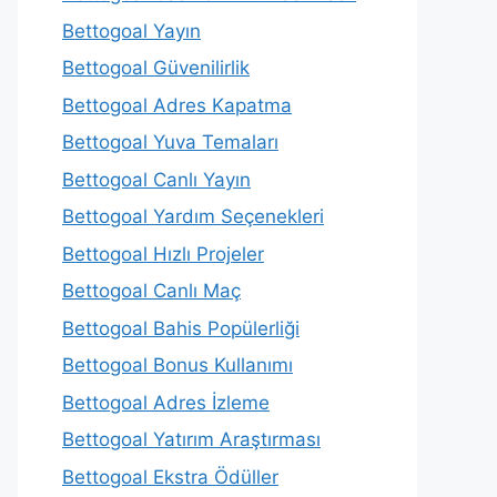
Bettogoal Yayın
Bettogoal Güvenilirlik
Bettogoal Adres Kapatma
Bettogoal Yuva Temaları
Bettogoal Canlı Yayın
Bettogoal Yardım Seçenekleri
Bettogoal Hızlı Projeler
Bettogoal Canlı Maç
Bettogoal Bahis Popülerliği
Bettogoal Bonus Kullanımı
Bettogoal Adres İzleme
Bettogoal Yatırım Araştırması
Bettogoal Ekstra Ödüller