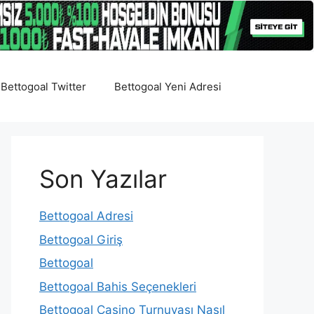
Bettogoal Twitter
Bettogoal Yeni Adresi
Son Yazılar
Bettogoal Adresi
Bettogoal Giriş
Bettogoal
Bettogoal Bahis Seçenekleri
Bettogoal Casino Turnuvası Nasıl