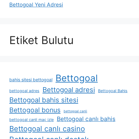
Bettogoal Yeni Adresi
Etiket Bulutu
Bettogoal
bahis sitesi bettogoal
Bettogoal adresi
bettogoal adres
Bettogoal Bahis
Bettogoal bahis sitesi
Bettogoal bonus
bettogoal canli
Bettogoal canlı bahis
bettogoal canli maç izle
Bettogoal canlı casino