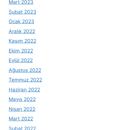
Mart 2023
Şubat 2023
Ocak 2023
Aralık 2022
Kasım 2022
Ekim 2022
Eylül 2022
Ağustos 2022
Temmuz 2022
Haziran 2022
Mayıs 2022
Nisan 2022
Mart 2022
Şubat 2022