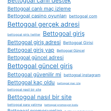
Bettogoal canlı destek
Bettogoal canlı maç izleme
Bettogoal casino oyunları
bettogoal com
Bettogoal gerçek adresi
Bettogoal giriş
bettogoal giris twitter
Bettogoal giriş adresi
Bettogoal Girişi
Bettogoal giriş yap
Bettogoal Güncel
Bettogoal güncel adresi
Bettogoal güncel giriş
Bettogoal güvenilir mi
bettogoal instagram
Bettogoal kaç oldu
bettogoal maç izle
bettogoal nasil bir site
Bettogoal nasıl bir site
bettogoal para yatirma
bettogoal promosyon kodu
Bettogoal promosyonları