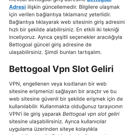
Adresi
ilişkin güncellemedir. Bilgilere ulaşmak
için verilen bağlantıya tıklamanız yeterlidir.
Bağlantıya tıklayarak web sitesinin giriş adresini
hızlı bir şekilde alabilirsiniz. En etkili iki tekniği
inceliyoruz. Ayrıca çeşitli seçenekler aracılığıyla
Bettogoal güncel giriş adresine de
ulaşabilirsiniz. Şimdi bunları tartışalım.
Bettogoal Vpn Slot Geliri
VPN, engellenen veya kısıtlanan bir web
sitesine erişmenizi sağlayan bir araçtır ve bu
web sitesine güvenli bir şekilde erişmek için de
kullanılabilir. Kullanmakta olduğunuz tarayıcının
VPN’i ile giriş yaparak
Bettogoal vpn slot geliri
sitesine ulaşabilirsiniz. Ayrıca kullanıcılar
uygulama üzerinden siteye kolaylıkla