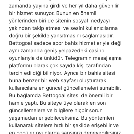
zamanda yayına girdi ve her yıl daha güvenilir
bir hizmet sunuyor. Bunun en önemli
yönlerinden biri de sitenin sosyal medyayı
yakından takip etmesi ve sesini kullanıcılarına
doğru bir şekilde yansıtmasını sağlamasıdır.
Bettogoal sadece spor bahis hizmetleriyle değil
aynı zamanda geniş yelpazedeki casino
oyunlarıyla da ünlüdür. Telegramın mesajlaşma
platformu olarak çok sayıda kişi tarafından
tercih edildiği biliniyor. Ayrıca bir bahis sitesi
buna benzer bir web sayfası oluşturarak
kullanıcılara en güncel güncellemeleri sunabilir.
Bu bağlamda Bettogoal sitesi de önemli bir
hamle yaptı. Bu siteye üye olarak en son
güncellemelere ve bilgilere hiçbir sorun
yaşamadan erişebileceksiniz. Bu yöntemleri
kullanarak sitelere hızlı bir şekilde erişebilir ve
en popüler oyunlarda şansınızı deneyebilirsiniz.