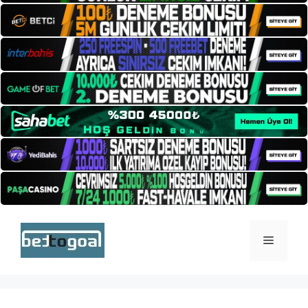
İçeriğe
atla
Menü