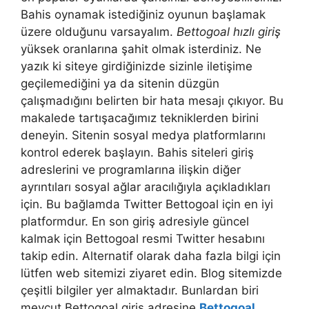
Bahis oynamak istediğiniz oyunun başlamak
üzere olduğunu varsayalım.
Bettogoal hızlı giriş
yüksek oranlarına şahit olmak isterdiniz. Ne
yazık ki siteye girdiğinizde sizinle iletişime
geçilemediğini ya da sitenin düzgün
çalışmadığını belirten bir hata mesajı çıkıyor. Bu
makalede tartışacağımız tekniklerden birini
deneyin. Sitenin sosyal medya platformlarını
kontrol ederek başlayın. Bahis siteleri giriş
adreslerini ve programlarına ilişkin diğer
ayrıntıları sosyal ağlar aracılığıyla açıkladıkları
için. Bu bağlamda Twitter Bettogoal için en iyi
platformdur. En son giriş adresiyle güncel
kalmak için Bettogoal resmi Twitter hesabını
takip edin. Alternatif olarak daha fazla bilgi için
lütfen web sitemizi ziyaret edin. Blog sitemizde
çeşitli bilgiler yer almaktadır. Bunlardan biri
mevcut Bettogoal giriş adresine
Bettogoal