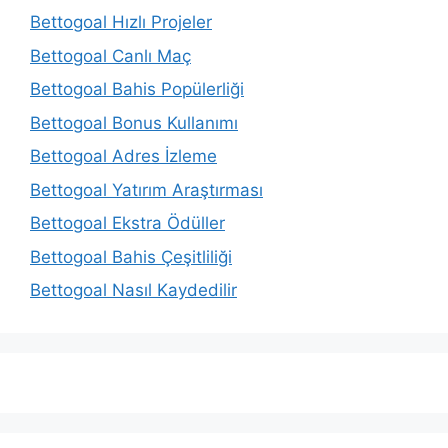
Bettogoal Hızlı Projeler
Bettogoal Canlı Maç
Bettogoal Bahis Popülerliği
Bettogoal Bonus Kullanımı
Bettogoal Adres İzleme
Bettogoal Yatırım Araştırması
Bettogoal Ekstra Ödüller
Bettogoal Bahis Çeşitliliği
Bettogoal Nasıl Kaydedilir