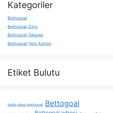
Kategoriler
Bettogoal
Bettogoal Giriş
Bettogoal Şikayet
Bettogoal Yeni Adresi
Etiket Bulutu
Bettogoal
bahis sitesi bettogoal
Bettogoal adresi