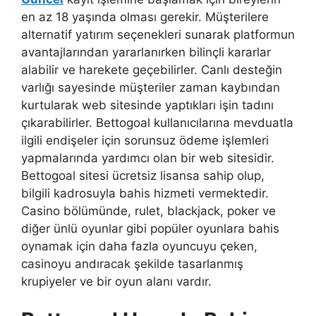
en az 18 yaşında olması gerekir. Müşterilere
alternatif yatırım seçenekleri sunarak platformun
avantajlarından yararlanırken bilinçli kararlar
alabilir ve harekete geçebilirler. Canlı desteğin
varlığı sayesinde müşteriler zaman kaybından
kurtularak web sitesinde yaptıkları işin tadını
çıkarabilirler. Bettogoal kullanıcılarına mevduatla
ilgili endişeler için sorunsuz ödeme işlemleri
yapmalarında yardımcı olan bir web sitesidir.
Bettogoal sitesi ücretsiz lisansa sahip olup,
bilgili kadrosuyla bahis hizmeti vermektedir.
Casino bölümünde, rulet, blackjack, poker ve
diğer ünlü oyunlar gibi popüler oyunlara bahis
oynamak için daha fazla oyuncuyu çeken,
casinoyu andıracak şekilde tasarlanmış
krupiyeler ve bir oyun alanı vardır.