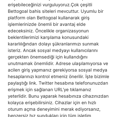
erişebileceğinizi vurguluyoruz.Çok çeşitli
Bettogoal bahis siteleri mevcuttur. Uyumlu bir
platform olan Bettogoal kullanarak giriş
işlemlerinizde önemli bir avantaj elde
edeceksiniz. Öncelikle organizasyonun
beklentilerimizi karşılama konusundaki
kararlılığından dolayı şükranlarımızı sunmak
isteriz. Ancak sosyal medyayı kullanıcılarını
gerçekten önemsediği için kullandığını
unutmamak önemlidir. Adrese ulaşılamıyorsa ve
acilen giriş yapmanız gerekiyorsa sosyal medya
hesaplarınızı kontrol etmeniz önerilir. İşte bizimle
paylaştığı link. Twitter hesabına telefonunuzdan
erişmek için sağlanan URL’ye tıklamanız
yeterlidir. Bunu yaparak hesabınıza cihazınızdan
kolayca erişebilirsiniz. Cihazlar için en hızlı
oturum açma deneyimini merak ediyorsanız,
benzersiz hız sundukları için tüm işletim