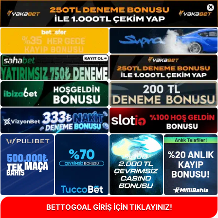
×
BETTOGOAL GİRİŞ İÇİN TIKLAYINIZ!