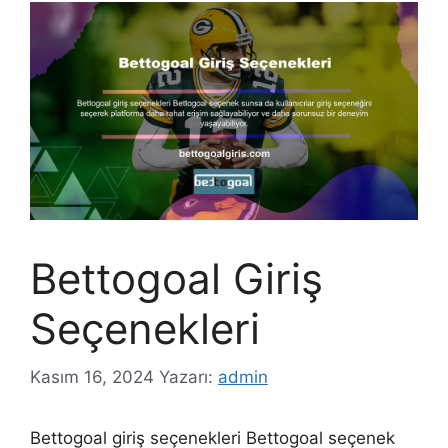
Bettogoal Giriş
Seçenekleri
Kasım 16, 2024
Yazarı:
admin
Bettogoal giriş seçenekleri Bettogoal seçenek