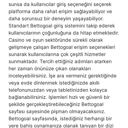
sunsa da kullanıcılar giriş seçeneğini seçerek
platforma daha rahat erişim sağlayabiliyor ve
daha sorunsuz bir deneyim yaşayabiliyor.
Standart Bettogoal giriş sistemini takip ederek
kullanıcılarının çoğunluğuna da hitap etmektedir.
Casino ve oyun sektöründe sürekli olarak
gelişmeye çalışan Bettogoal erişim seçenekleri
sunarak kullanıcılarına çok çeşitli hizmetler
sunmaktadır. Tercih ettiğiniz adımları atarken
her zaman önünüze çıkan olanakları
inceleyebilirsiniz. İşe ara vermeniz gerektiğinde
veya evde dinlenmek istediğinizde akıllı
telefonunuzdan veya tabletinizden kolayca
bağlanabilirsiniz. Işlemleri hızlı ve güvenli bir
şekilde gerçekleştirebileceğiniz Bettogoal
sayfası sayesinde pişman olmayacaksınız.
Bettogoal sayfasında, istediğiniz herhangi bir
yere bahis oynamanıza olanak tanıyan bir dizi