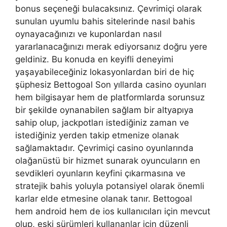
bonus seçeneği bulacaksınız. Çevrimiçi olarak
sunulan uyumlu bahis sitelerinde nasıl bahis
oynayacağınızı ve kuponlardan nasıl
yararlanacağınızı merak ediyorsanız doğru yere
geldiniz. Bu konuda en keyifli deneyimi
yaşayabileceğiniz lokasyonlardan biri de hiç
şüphesiz Bettogoal Son yıllarda casino oyunları
hem bilgisayar hem de platformlarda sorunsuz
bir şekilde oynanabilen sağlam bir altyapıya
sahip olup, jackpotları istediğiniz zaman ve
istediğiniz yerden takip etmenize olanak
sağlamaktadır. Çevrimiçi casino oyunlarında
olağanüstü bir hizmet sunarak oyuncuların en
sevdikleri oyunların keyfini çıkarmasına ve
stratejik bahis yoluyla potansiyel olarak önemli
karlar elde etmesine olanak tanır. Bettogoal
hem android hem de ios kullanıcıları için mevcut
olup, eski sürümleri kullananlar için düzenli