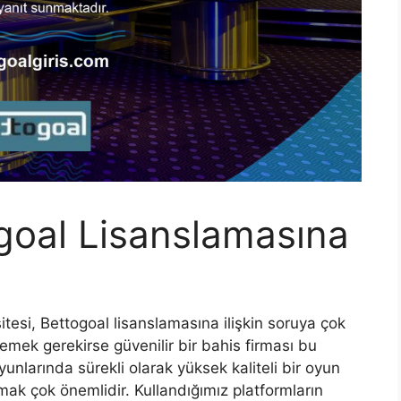
goal Lisanslamasına
tesi, Bettogoal lisanslamasına ilişkin soruya çok
mek gerekirse güvenilir bir bahis firması bu
nlarında sürekli olarak yüksek kaliteli bir oyun
mak çok önemlidir. Kullandığımız platformların