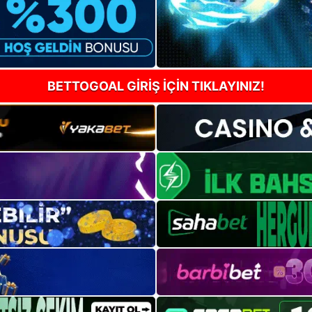
BETTOGOAL GİRİŞ İÇİN TIKLAYINIZ!