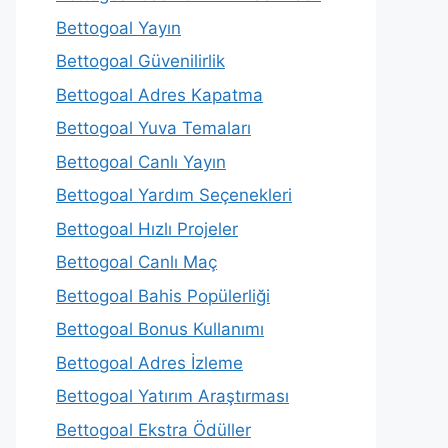
Bettogoal Yayın
Bettogoal Güvenilirlik
Bettogoal Adres Kapatma
Bettogoal Yuva Temaları
Bettogoal Canlı Yayın
Bettogoal Yardım Seçenekleri
Bettogoal Hızlı Projeler
Bettogoal Canlı Maç
Bettogoal Bahis Popülerliği
Bettogoal Bonus Kullanımı
Bettogoal Adres İzleme
Bettogoal Yatırım Araştırması
Bettogoal Ekstra Ödüller