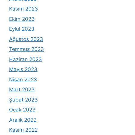
Kasım 2023
Ekim 2023
Eylül 2023
Ağustos 2023
Temmuz 2023
Haziran 2023
Mayıs 2023
Nisan 2023
Mart 2023
Şubat 2023
Ocak 2023
Aralık 2022
Kasım 2022