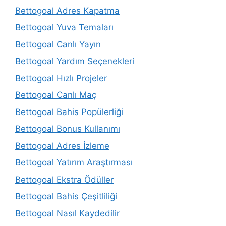
Bettogoal Adres Kapatma
Bettogoal Yuva Temaları
Bettogoal Canlı Yayın
Bettogoal Yardım Seçenekleri
Bettogoal Hızlı Projeler
Bettogoal Canlı Maç
Bettogoal Bahis Popülerliği
Bettogoal Bonus Kullanımı
Bettogoal Adres İzleme
Bettogoal Yatırım Araştırması
Bettogoal Ekstra Ödüller
Bettogoal Bahis Çeşitliliği
Bettogoal Nasıl Kaydedilir