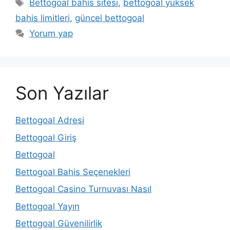
Etiketler
Bettogoal bahis sitesi
,
bettogoal yüksek
bahis limitleri
,
güncel bettogoal
Yorum yap
Son Yazılar
Bettogoal Adresi
Bettogoal Giriş
Bettogoal
Bettogoal Bahis Seçenekleri
Bettogoal Casino Turnuvası Nasıl
Bettogoal Yayın
Bettogoal Güvenilirlik