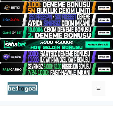
İçeriğe
atla
Menü