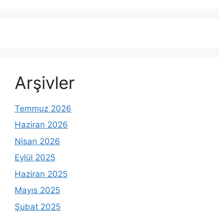
Arşivler
Temmuz 2026
Haziran 2026
Nisan 2026
Eylül 2025
Haziran 2025
Mayıs 2025
Şubat 2025