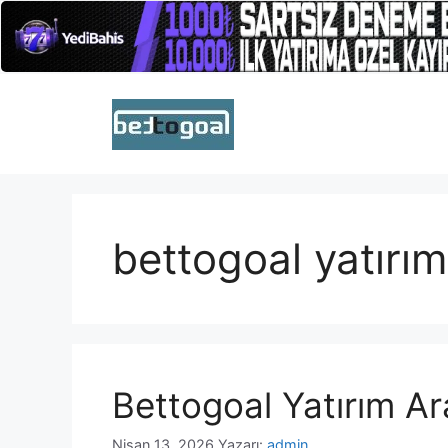
İçeriğe
atla
bettogoal yatırım
Bettogoal Yatırım Ar
Nisan 13, 2026
Yazarı:
admin