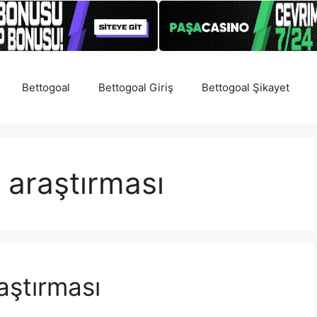
Bettogoal
Bettogoal Giriş
Bettogoal Şikayet
 araştırması
aştırması