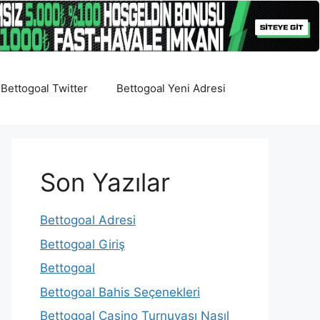
Bettogoal Twitter
Bettogoal Yeni Adresi
Son Yazılar
Bettogoal Adresi
Bettogoal Giriş
Bettogoal
Bettogoal Bahis Seçenekleri
Bettogoal Casino Turnuvası Nasıl