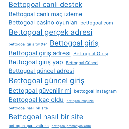
Bettogoal canlı destek
Bettogoal canlı maç izleme
Bettogoal casino oyunları
bettogoal com
Bettogoal gerçek adresi
Bettogoal giriş
bettogoal giris twitter
Bettogoal giriş adresi
Bettogoal Girişi
Bettogoal giriş yap
Bettogoal Güncel
Bettogoal güncel adresi
Bettogoal güncel giriş
Bettogoal güvenilir mi
bettogoal instagram
Bettogoal kaç oldu
bettogoal maç izle
bettogoal nasil bir site
Bettogoal nasıl bir site
bettogoal para yatirma
bettogoal promosyon kodu