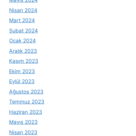
Mayıs 2024
Nisan 2024
Mart 2024
Şubat 2024
Ocak 2024
Aralık 2023
Kasım 2023
Ekim 2023
Eylül 2023
Ağustos 2023
Temmuz 2023
Haziran 2023
Mayıs 2023
Nisan 2023