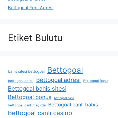
Bettogoal Yeni Adresi
Etiket Bulutu
Bettogoal
bahis sitesi bettogoal
Bettogoal adresi
bettogoal adres
Bettogoal Bahis
Bettogoal bahis sitesi
Bettogoal bonus
bettogoal canli
Bettogoal canlı bahis
bettogoal canli maç izle
Bettogoal canlı casino