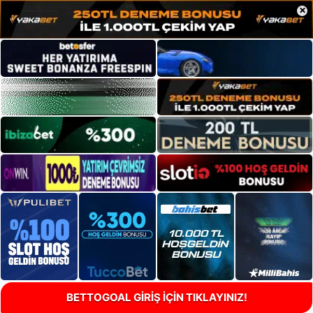
×
BETTOGOAL GİRİŞ İÇİN TIKLAYINIZ!