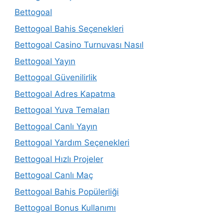
Bettogoal
Bettogoal Bahis Seçenekleri
Bettogoal Casino Turnuvası Nasıl
Bettogoal Yayın
Bettogoal Güvenilirlik
Bettogoal Adres Kapatma
Bettogoal Yuva Temaları
Bettogoal Canlı Yayın
Bettogoal Yardım Seçenekleri
Bettogoal Hızlı Projeler
Bettogoal Canlı Maç
Bettogoal Bahis Popülerliği
Bettogoal Bonus Kullanımı