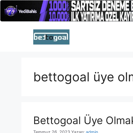
İçeriğe
atla
bettogoal üye ol
Bettogoal Üye Olmak
Temmuz 26, 2023
Yazarı:
admin