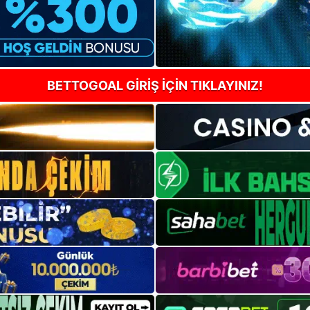
BETTOGOAL GİRİŞ İÇİN TIKLAYINIZ!