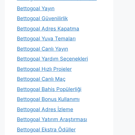
Bettogoal Yayın
Bettogoal Güvenilirlik
Bettogoal Adres Kapatma
Bettogoal Yuva Temaları
Bettogoal Canlı Yayın
Bettogoal Yardım Seçenekleri
Bettogoal Hızlı Projeler
Bettogoal Canlı Maç
Bettogoal Bahis Popülerliği
Bettogoal Bonus Kullanımı
Bettogoal Adres İzleme
Bettogoal Yatırım Araştırması
Bettogoal Ekstra Ödüller