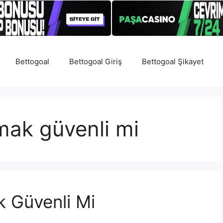
Bettogoal
Bettogoal Giriş
Bettogoal Şikayet
mak güvenli mi
 Güvenli Mi