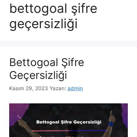
bettogoal şifre
geçersizliği
Bettogoal Şifre
Geçersizliği
Kasım 29, 2023
Yazarı:
admin