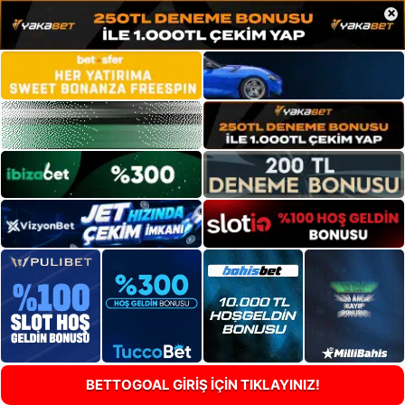
×
BETTOGOAL GİRİŞ İÇİN TIKLAYINIZ!