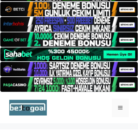
İçeriğe
atla
Menü