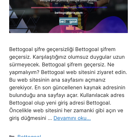
Bettogoal şifre geçersizliği Bettogoal şifrem
geçersiz. Karşılaştığınız olumsuz duygular uzun
sürmeyecek. Bettogoal şifrem geçersiz. Ne
yapmalıyım? Bettogoal web sitesini ziyaret edin.
Bu web sitesinin ana sayfasını açmanız
gerekiyor. En son güncellenen kaynak adresinin
bulunduğu ana sayfayı açar. Kullanılacak adres
Bettogoal olup yeni giriş adresi Bettogoal.
Öncelikle web sitesini her zamanki gibi açın ve
giriş düğmesini …
Devamını oku…
Kategoriler