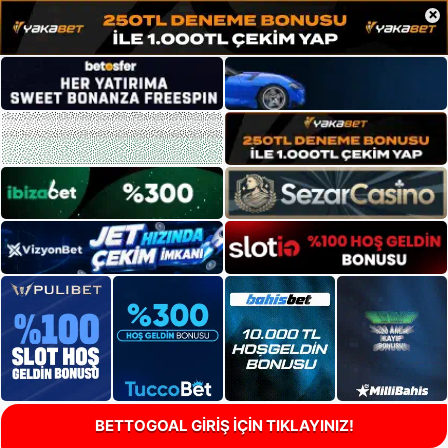
×
BETTOGOAL GİRİŞ İÇİN TIKLAYINIZ!