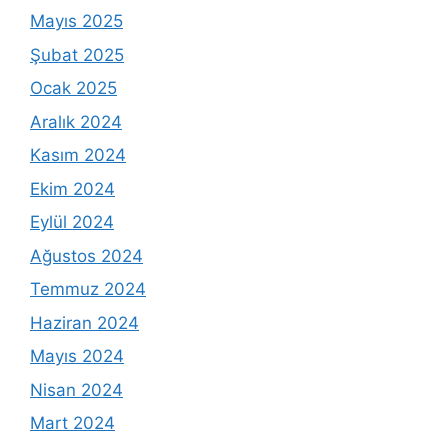
Mayıs 2025
Şubat 2025
Ocak 2025
Aralık 2024
Kasım 2024
Ekim 2024
Eylül 2024
Ağustos 2024
Temmuz 2024
Haziran 2024
Mayıs 2024
Nisan 2024
Mart 2024