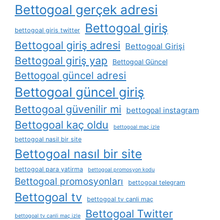
Bettogoal gerçek adresi
Bettogoal giriş
bettogoal giris twitter
Bettogoal giriş adresi
Bettogoal Girişi
Bettogoal giriş yap
Bettogoal Güncel
Bettogoal güncel adresi
Bettogoal güncel giriş
Bettogoal güvenilir mi
bettogoal instagram
Bettogoal kaç oldu
bettogoal maç izle
bettogoal nasil bir site
Bettogoal nasıl bir site
bettogoal para yatirma
bettogoal promosyon kodu
Bettogoal promosyonları
bettogoal telegram
Bettogoal tv
bettogoal tv canli maç
Bettogoal Twitter
bettogoal tv canli maç izle