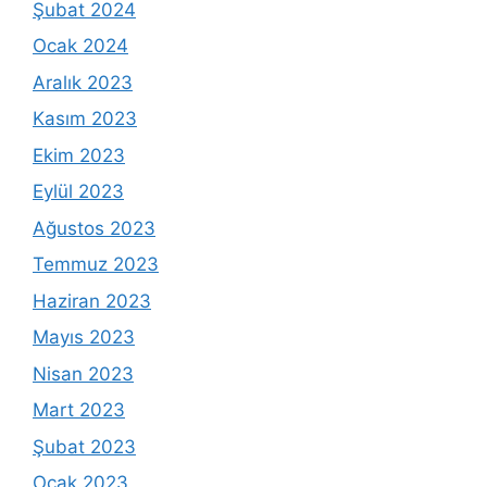
Şubat 2024
Ocak 2024
Aralık 2023
Kasım 2023
Ekim 2023
Eylül 2023
Ağustos 2023
Temmuz 2023
Haziran 2023
Mayıs 2023
Nisan 2023
Mart 2023
Şubat 2023
Ocak 2023