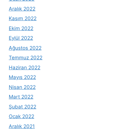
Aralık 2022
Kasım 2022
Ekim 2022
Eylül 2022
Ağustos 2022
Temmuz 2022
Haziran 2022
Mayıs 2022
Nisan 2022
Mart 2022
Şubat 2022
Ocak 2022
Aralık 2021