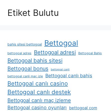
Etiket Bulutu
Bettogoal
bahis sitesi bettogoal
Bettogoal adresi
bettogoal adres
Bettogoal Bahis
Bettogoal bahis sitesi
Bettogoal bonus
bettogoal canli
Bettogoal canlı bahis
bettogoal canli maç izle
Bettogoal canlı casino
Bettogoal canlı destek
Bettogoal canlı maç izleme
Bettogoal casino oyunları
bettogoal com