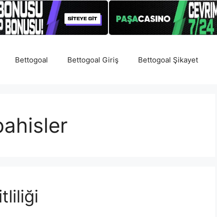
Bettogoal
Bettogoal Giriş
Bettogoal Şikayet
bahisler
liliği