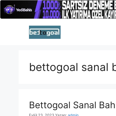
İçeriğe
atla
bettogoal sanal b
Bettogoal Sanal Bahi
Eylül 23, 2023
Yazarı:
admin