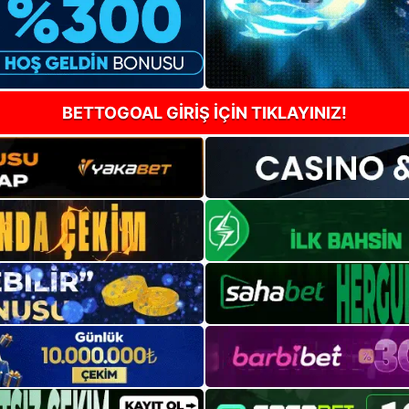
BETTOGOAL GİRİŞ İÇİN TIKLAYINIZ!