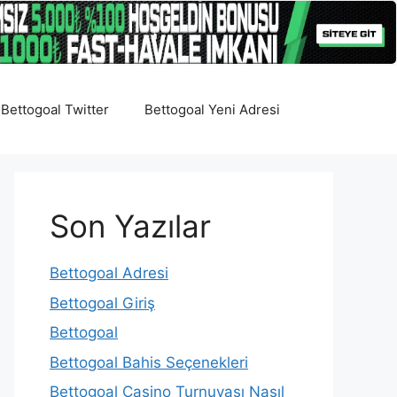
Bettogoal Twitter
Bettogoal Yeni Adresi
Son Yazılar
Bettogoal Adresi
Bettogoal Giriş
Bettogoal
Bettogoal Bahis Seçenekleri
Bettogoal Casino Turnuvası Nasıl