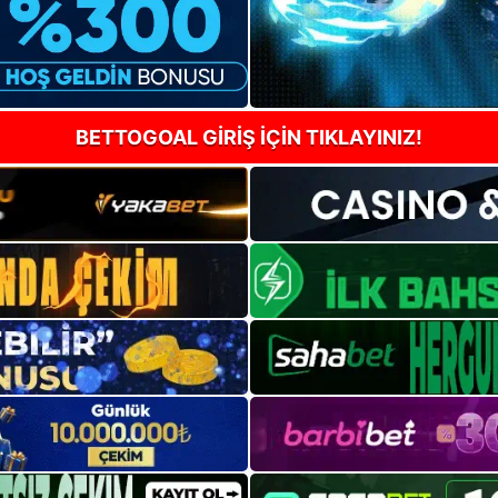
BETTOGOAL GİRİŞ İÇİN TIKLAYINIZ!