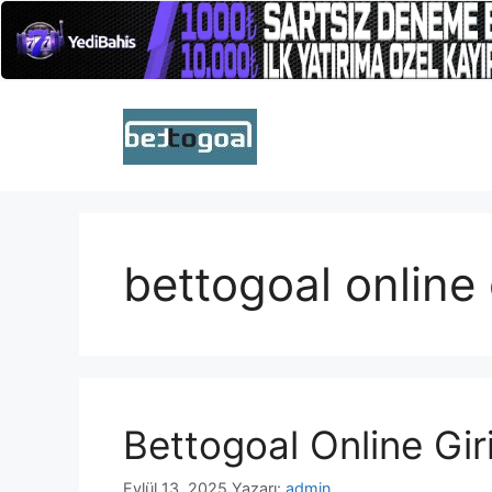
İçeriğe
atla
bettogoal online 
Bettogoal Online Gir
Eylül 13, 2025
Yazarı:
admin