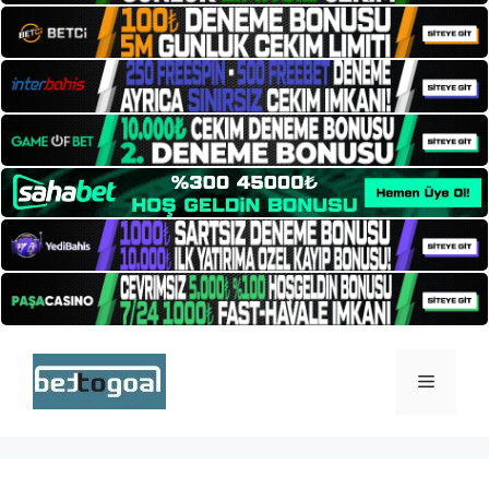
İçeriğe
atla
Menü