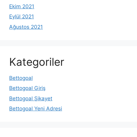
Ekim 2021
Eylül 2021
Ağustos 2021
Kategoriler
Bettogoal
Bettogoal Giriş
Bettogoal Şikayet
Bettogoal Yeni Adresi