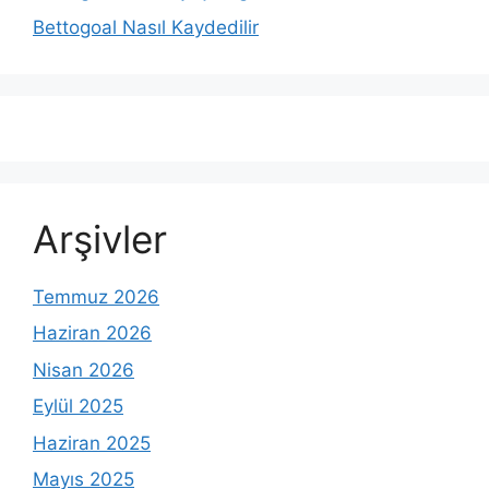
Bettogoal Nasıl Kaydedilir
Arşivler
Temmuz 2026
Haziran 2026
Nisan 2026
Eylül 2025
Haziran 2025
Mayıs 2025