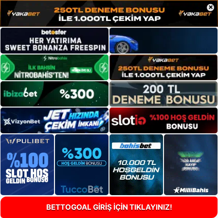
×
BETTOGOAL GİRİŞ İÇİN TIKLAYINIZ!