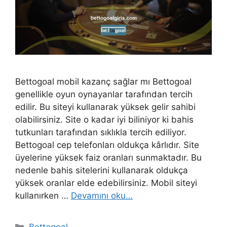
Bettogoal mobil kazanç sağlar mı Bettogoal
genellikle oyun oynayanlar tarafından tercih
edilir. Bu siteyi kullanarak yüksek gelir sahibi
olabilirsiniz. Site o kadar iyi biliniyor ki bahis
tutkunları tarafından sıklıkla tercih ediliyor.
Bettogoal cep telefonları oldukça kârlıdır. Site
üyelerine yüksek faiz oranları sunmaktadır. Bu
nedenle bahis sitelerini kullanarak oldukça
yüksek oranlar elde edebilirsiniz. Mobil siteyi
kullanırken …
Devamını oku…
Kategoriler