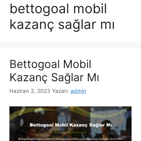
bettogoal mobil
kazanç sağlar mı
Bettogoal Mobil
Kazanç Sağlar Mı
Haziran 3, 2023
Yazarı:
admin