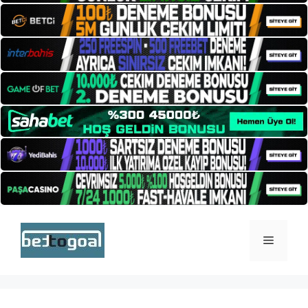
İçeriğe
atla
Menü