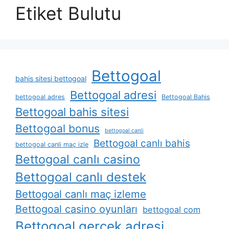
Etiket Bulutu
Bettogoal
bahis sitesi bettogoal
Bettogoal adresi
bettogoal adres
Bettogoal Bahis
Bettogoal bahis sitesi
Bettogoal bonus
bettogoal canli
Bettogoal canlı bahis
bettogoal canli maç izle
Bettogoal canlı casino
Bettogoal canlı destek
Bettogoal canlı maç izleme
Bettogoal casino oyunları
bettogoal com
Bettogoal gerçek adresi