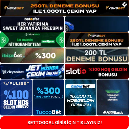
×
BETTOGOAL GİRİŞ İÇİN TIKLAYINIZ!