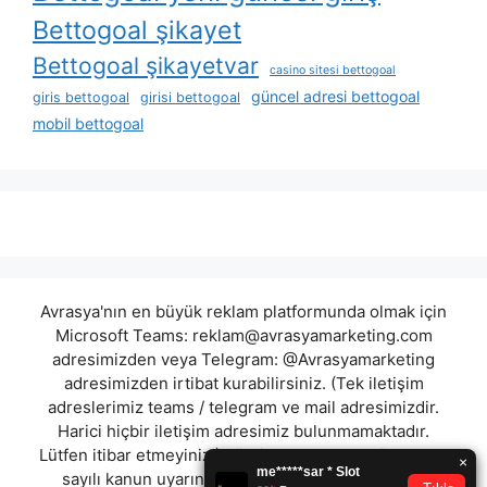
Bettogoal şikayet
Bettogoal şikayetvar
casino sitesi bettogoal
güncel adresi bettogoal
giris bettogoal
girisi bettogoal
mobil bettogoal
Avrasya'nın en büyük reklam platformunda olmak için
Microsoft Teams:
reklam@avrasyamarketing.com
adresimizden veya Telegram: @Avrasyamarketing
adresimizden irtibat kurabilirsiniz. (Tek iletişim
adreslerimiz teams / telegram ve mail adresimizdir.
Harici hiçbir iletişim adresimiz bulunmamaktadır.
Lütfen itibar etmeyiniz.) Türkiye yasalarına göre 7258
sayılı kanun uyarınca yasa dışı bahis oynamanın