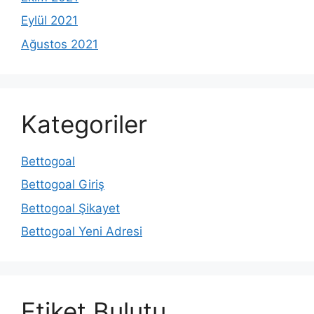
Eylül 2021
Ağustos 2021
Kategoriler
Bettogoal
Bettogoal Giriş
Bettogoal Şikayet
Bettogoal Yeni Adresi
Etiket Bulutu