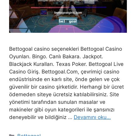
Bettogoal casino seçenekleri Bettogoal Casino
Oyunları. Bingo. Canlı Bakara. Jackpot.
Blackjack Kuralları. Texas Poker. Bettogoal Live
Casino Giriş. Bettogoal.Com, çevrimiçi casino
endüstrisinde en karlı site, önde gelen ve çok
güvenilir bir casino şirketidir. Herhangi bir ücret
ödemeden siteye ücretsiz katılabilirsiniz. Site
yönetimi tarafından sunulan masalar ve
makineler gibi oyun kategorileri ile şansınızı
deneyebilir ve bildiğiniz …
Devamını oku…
Kategoriler