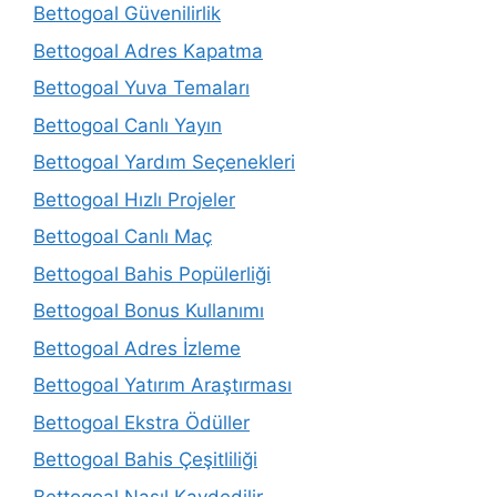
Bettogoal Güvenilirlik
Bettogoal Adres Kapatma
Bettogoal Yuva Temaları
Bettogoal Canlı Yayın
Bettogoal Yardım Seçenekleri
Bettogoal Hızlı Projeler
Bettogoal Canlı Maç
Bettogoal Bahis Popülerliği
Bettogoal Bonus Kullanımı
Bettogoal Adres İzleme
Bettogoal Yatırım Araştırması
Bettogoal Ekstra Ödüller
Bettogoal Bahis Çeşitliliği
Bettogoal Nasıl Kaydedilir