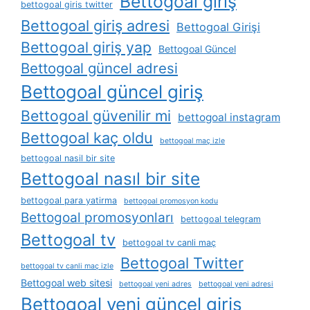
Bettogoal giriş
bettogoal giris twitter
Bettogoal giriş adresi
Bettogoal Girişi
Bettogoal giriş yap
Bettogoal Güncel
Bettogoal güncel adresi
Bettogoal güncel giriş
Bettogoal güvenilir mi
bettogoal instagram
Bettogoal kaç oldu
bettogoal maç izle
bettogoal nasil bir site
Bettogoal nasıl bir site
bettogoal para yatirma
bettogoal promosyon kodu
Bettogoal promosyonları
bettogoal telegram
Bettogoal tv
bettogoal tv canli maç
Bettogoal Twitter
bettogoal tv canli maç izle
Bettogoal web sitesi
bettogoal yeni adres
bettogoal yeni adresi
Bettogoal yeni güncel giriş