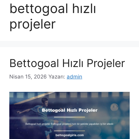
bettogoal hızlı
projeler
Bettogoal Hızlı Projeler
Nisan 15, 2026
Yazarı:
admin