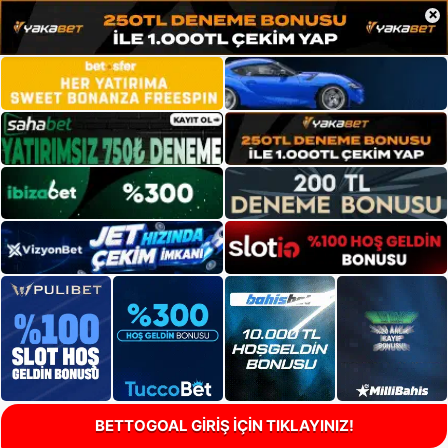
×
BETTOGOAL GİRİŞ İÇİN TIKLAYINIZ!