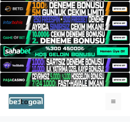
İçeriğe
atla
Menü