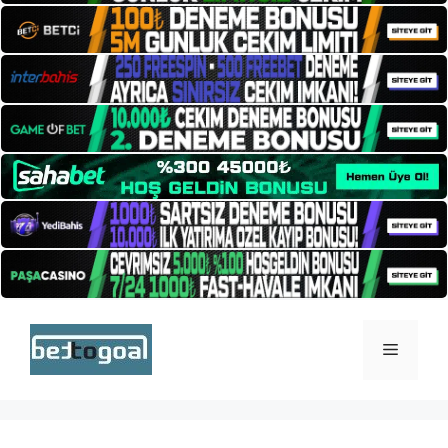
İçeriğe
atla
Menü