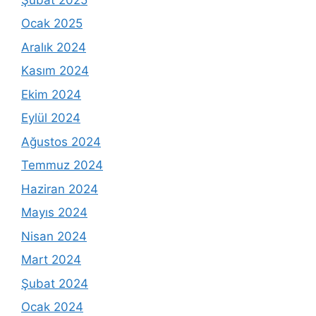
Ocak 2025
Aralık 2024
Kasım 2024
Ekim 2024
Eylül 2024
Ağustos 2024
Temmuz 2024
Haziran 2024
Mayıs 2024
Nisan 2024
Mart 2024
Şubat 2024
Ocak 2024