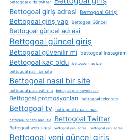
Bettogoal giriş
bettogoal giris twitter
Bettogoal giriş adresi
Bettogoal Girişi
Bettogoal giriş yap
Bettogoal Güncel
Bettogoal güncel adresi
Bettogoal güncel giriş
Bettogoal güvenilir mi
bettogoal instagram
Bettogoal kaç oldu
bettogoal maç izle
bettogoal nasil bir site
Bettogoal nasıl bir site
bettogoal para yatirma
bettogoal promosyon kodu
Bettogoal promosyonları
bettogoal telegram
Bettogoal tv
bettogoal tv canli maç
Bettogoal Twitter
bettogoal tv canli maç izle
Bettogoal web sitesi
bettogoal yeni adres
bettogoal yeni adresi
Bettogoal yeni güncel giriş