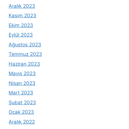
Aralık 2023
Kasım 2023
Ekim 2023
Eylül 2023
Ağustos 2023
Temmuz 2023
Haziran 2023
Mayıs 2023
Nisan 2023
Mart 2023
Şubat 2023
Ocak 2023
Aralık 2022