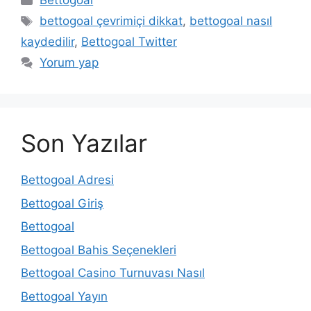
Bettogoal
Etiketler
bettogoal çevrimiçi dikkat
,
bettogoal nasıl
kaydedilir
,
Bettogoal Twitter
Yorum yap
Son Yazılar
Bettogoal Adresi
Bettogoal Giriş
Bettogoal
Bettogoal Bahis Seçenekleri
Bettogoal Casino Turnuvası Nasıl
Bettogoal Yayın