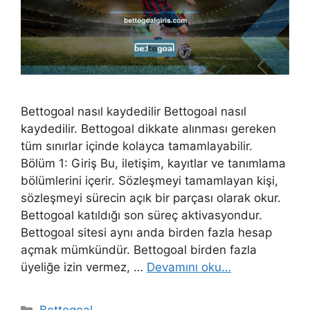
Bettogoal nasıl kaydedilir Bettogoal nasıl
kaydedilir. Bettogoal dikkate alınması gereken
tüm sınırlar içinde kolayca tamamlayabilir.
Bölüm 1: Giriş Bu, iletişim, kayıtlar ve tanımlama
bölümlerini içerir. Sözleşmeyi tamamlayan kişi,
sözleşmeyi sürecin açık bir parçası olarak okur.
Bettogoal katıldığı son süreç aktivasyondur.
Bettogoal sitesi aynı anda birden fazla hesap
açmak mümkündür. Bettogoal birden fazla
üyeliğe izin vermez, …
Devamını oku…
Kategoriler