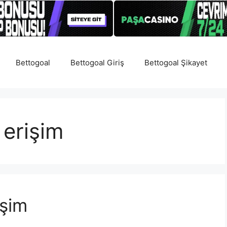
Bettogoal
Bettogoal Giriş
Bettogoal Şikayet
 erişim
işim