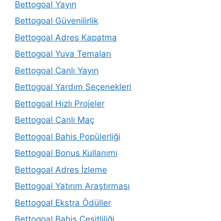
Bettogoal Yayın
Bettogoal Güvenilirlik
Bettogoal Adres Kapatma
Bettogoal Yuva Temaları
Bettogoal Canlı Yayın
Bettogoal Yardım Seçenekleri
Bettogoal Hızlı Projeler
Bettogoal Canlı Maç
Bettogoal Bahis Popülerliği
Bettogoal Bonus Kullanımı
Bettogoal Adres İzleme
Bettogoal Yatırım Araştırması
Bettogoal Ekstra Ödüller
Bettogoal Bahis Çeşitliliği