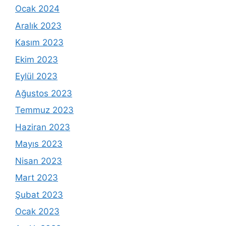
Ocak 2024
Aralık 2023
Kasım 2023
Ekim 2023
Eylül 2023
Ağustos 2023
Temmuz 2023
Haziran 2023
Mayıs 2023
Nisan 2023
Mart 2023
Şubat 2023
Ocak 2023