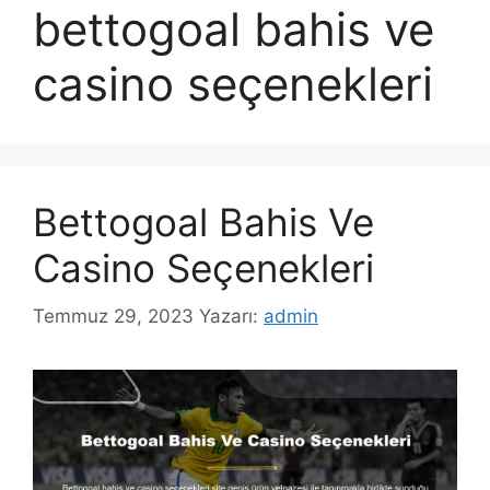
bettogoal bahis ve
casino seçenekleri
Bettogoal Bahis Ve
Casino Seçenekleri
Temmuz 29, 2023
Yazarı:
admin