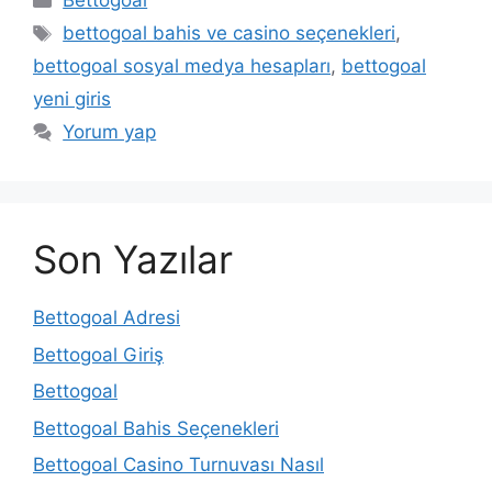
Bettogoal
Etiketler
bettogoal bahis ve casino seçenekleri
,
bettogoal sosyal medya hesapları
,
bettogoal
yeni giris
Yorum yap
Son Yazılar
Bettogoal Adresi
Bettogoal Giriş
Bettogoal
Bettogoal Bahis Seçenekleri
Bettogoal Casino Turnuvası Nasıl