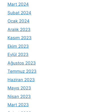
Mart 2024
Şubat 2024
Ocak 2024
Aralık 2023
Kasım 2023
Ekim 2023
Eylül 2023
Ağustos 2023
Temmuz 2023
Haziran 2023
Mayıs 2023
Nisan 2023
Mart 2023