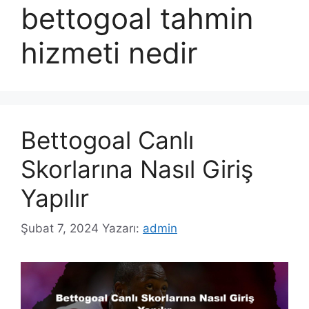
bettogoal tahmin
hizmeti nedir
Bettogoal Canlı
Skorlarına Nasıl Giriş
Yapılır
Şubat 7, 2024
Yazarı:
admin