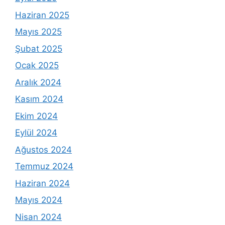
Haziran 2025
Mayıs 2025
Şubat 2025
Ocak 2025
Aralık 2024
Kasım 2024
Ekim 2024
Eylül 2024
Ağustos 2024
Temmuz 2024
Haziran 2024
Mayıs 2024
Nisan 2024