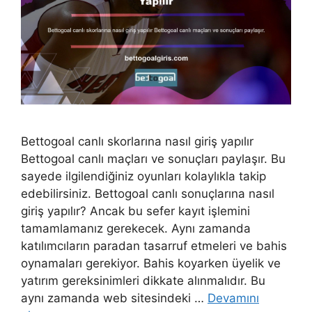
Bettogoal canlı skorlarına nasıl giriş yapılır
Bettogoal canlı maçları ve sonuçları paylaşır. Bu
sayede ilgilendiğiniz oyunları kolaylıkla takip
edebilirsiniz. Bettogoal canlı sonuçlarına nasıl
giriş yapılır? Ancak bu sefer kayıt işlemini
tamamlamanız gerekecek. Aynı zamanda
katılımcıların paradan tasarruf etmeleri ve bahis
oynamaları gerekiyor. Bahis koyarken üyelik ve
yatırım gereksinimleri dikkate alınmalıdır. Bu
aynı zamanda web sitesindeki …
Devamını