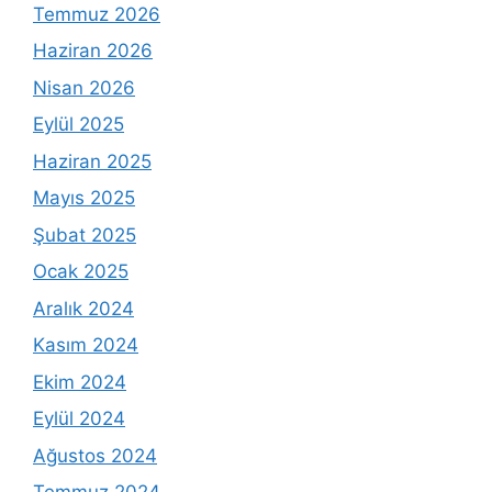
Temmuz 2026
Haziran 2026
Nisan 2026
Eylül 2025
Haziran 2025
Mayıs 2025
Şubat 2025
Ocak 2025
Aralık 2024
Kasım 2024
Ekim 2024
Eylül 2024
Ağustos 2024