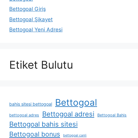
Bettogoal Giriş
Bettogoal Şikayet
Bettogoal Yeni Adresi
Etiket Bulutu
Bettogoal
bahis sitesi bettogoal
Bettogoal adresi
bettogoal adres
Bettogoal Bahis
Bettogoal bahis sitesi
Bettogoal bonus
bettogoal canli