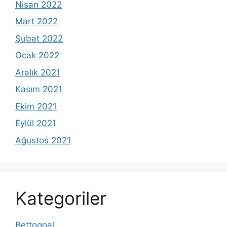
Nisan 2022
Mart 2022
Şubat 2022
Ocak 2022
Aralık 2021
Kasım 2021
Ekim 2021
Eylül 2021
Ağustos 2021
Kategoriler
Bettogoal