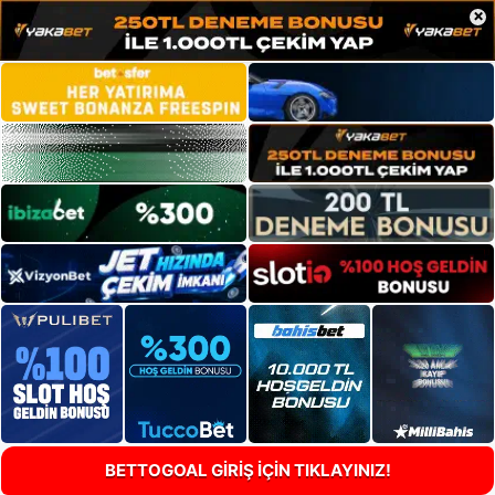
×
BETTOGOAL GİRİŞ İÇİN TIKLAYINIZ!