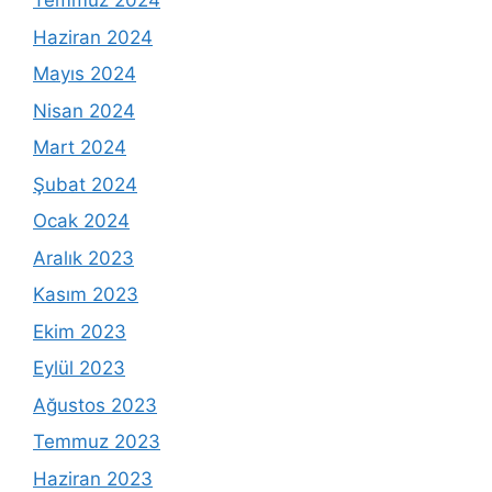
Temmuz 2024
Haziran 2024
Mayıs 2024
Nisan 2024
Mart 2024
Şubat 2024
Ocak 2024
Aralık 2023
Kasım 2023
Ekim 2023
Eylül 2023
Ağustos 2023
Temmuz 2023
Haziran 2023