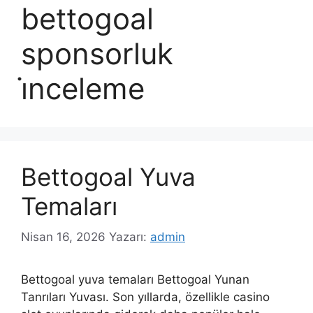
bettogoal
sponsorluk
i̇nceleme
Bettogoal Yuva
Temaları
Nisan 16, 2026
Yazarı:
admin
Bettogoal yuva temaları Bettogoal Yunan
Tanrıları Yuvası. Son yıllarda, özellikle casino