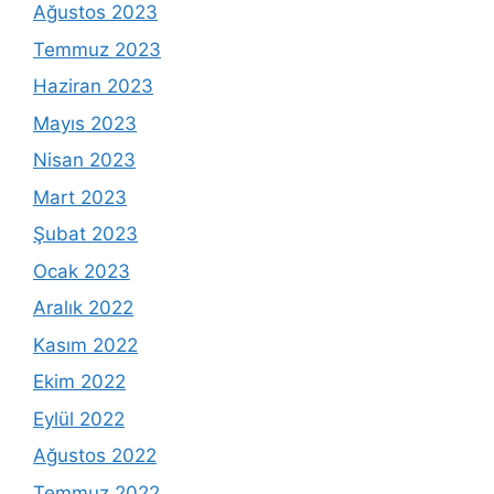
Ağustos 2023
Temmuz 2023
Haziran 2023
Mayıs 2023
Nisan 2023
Mart 2023
Şubat 2023
Ocak 2023
Aralık 2022
Kasım 2022
Ekim 2022
Eylül 2022
Ağustos 2022
Temmuz 2022