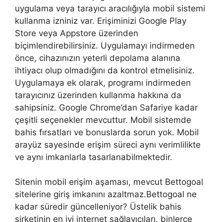
uygulama veya tarayıcı aracılığıyla mobil sistemi
kullanma izniniz var. Erişiminizi Google Play
Store veya Appstore üzerinden
biçimlendirebilirsiniz. Uygulamayı indirmeden
önce, cihazınızın yeterli depolama alanına
ihtiyacı olup olmadığını da kontrol etmelisiniz.
Uygulamaya ek olarak, programı indirmeden
tarayıcınız üzerinden kullanma hakkına da
sahipsiniz. Google Chrome’dan Safariye kadar
çeşitli seçenekler mevcuttur. Mobil sistemde
bahis fırsatları ve bonuslarda sorun yok. Mobil
arayüz sayesinde erişim süreci aynı verimlilikte
ve aynı imkanlarla tasarlanabilmektedir.
Sitenin mobil erişim aşaması, mevcut Bettogoal
sitelerine giriş imkanını azaltmaz.Bettogoal ne
kadar süredir güncelleniyor? Üstelik bahis
şirketinin en iyi internet sağlayıcıları, binlerce