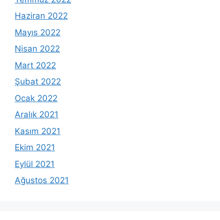
Haziran 2022
Mayıs 2022
Nisan 2022
Mart 2022
Şubat 2022
Ocak 2022
Aralık 2021
Kasım 2021
Ekim 2021
Eylül 2021
Ağustos 2021