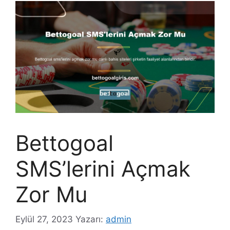
Bettogoal
SMS’lerini Açmak
Zor Mu
Eylül 27, 2023
Yazarı:
admin