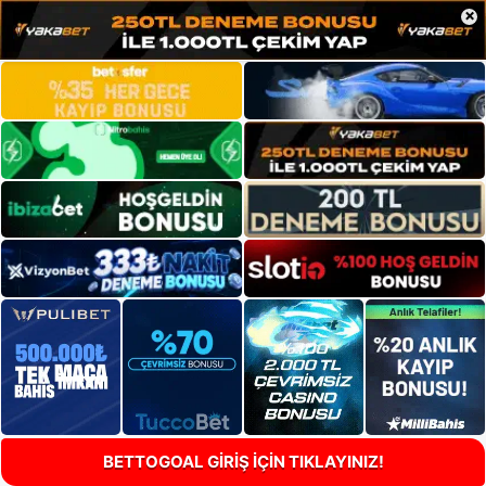
×
BETTOGOAL GİRİŞ İÇİN TIKLAYINIZ!