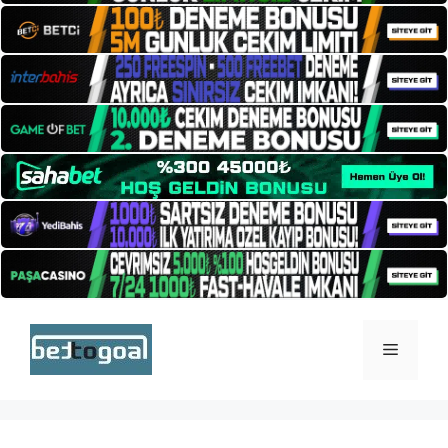
İçeriğe
atla
Menü