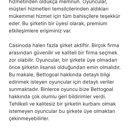
hizmetinden oldukça memnun. Oyuncular,
müşteri hizmetleri temsilcilerinden aldıkları
mükemmel hizmet için tüm bahisçilere teşekkür
eder. Bu şirketin bir üyesi olarak, premium
etkileşimlere erişiminiz var.
Casinoda halen fazla şirket aktiftir. Birçok firma
arasından güvenilir ve kaliteli bir firma seçmek
zor olabilir. Oyuncular, bir şirkete üye olmadan
önce şirketin lisanslı olduğundan emin olmalıdır.
Bu makale, Bettogoal hakkında detaylı bilgi
edinmek isteyen oyuncular için detaylı veriler
sunmaktadır. Binlerce oyuncu bize Bettogoal
hakkında çok olumlu geri bildirimler verdi.
Tehlikeli ve kalitesiz bir şirketin kurbanı olmak
istemeyen oyuncular bu şirkete üye olmaktan
çekinmeyebilirler.