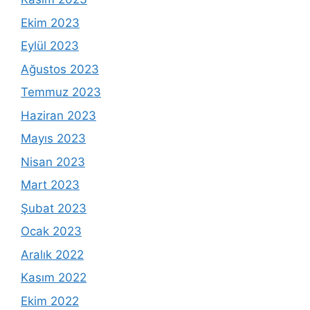
Ekim 2023
Eylül 2023
Ağustos 2023
Temmuz 2023
Haziran 2023
Mayıs 2023
Nisan 2023
Mart 2023
Şubat 2023
Ocak 2023
Aralık 2022
Kasım 2022
Ekim 2022