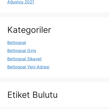
Ağustos 2021
Kategoriler
Bettogoal
Bettogoal Giriş
Bettogoal Şikayet
Bettogoal Yeni Adresi
Etiket Bulutu