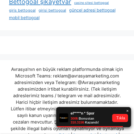
Bettogoal şikayetvar
casino sitesi bettogoal
güncel adresi bettogoal
giris bettogoal
girisi bettogoal
mobil bettogoal
Avrasya'nın en büyük reklam platformunda olmak için
Microsoft Teams:
reklam@avrasyamarketing.com
adresimizden veya Telegram: @Avrasyamarketing
adresimizden irtibat kurabilirsiniz. (Tek iletişim
adreslerimiz teams / telegram ve mail adresimizdir.
Harici hiçbir iletişim adresimiz bulunmamaktadır.
Lütfen itibar etmeyiniz.) Türkiye yasalarına göre 7258
sayılı kanun uyarınca yasa dışı bahis oynamanın
cezaları mevcuttur. Şu an bulunduğunuz site hiç bir
şekilde illegal bahis oyunları oynatmıyor ve oynamaya