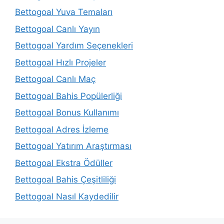
Bettogoal Yuva Temaları
Bettogoal Canlı Yayın
Bettogoal Yardım Seçenekleri
Bettogoal Hızlı Projeler
Bettogoal Canlı Maç
Bettogoal Bahis Popülerliği
Bettogoal Bonus Kullanımı
Bettogoal Adres İzleme
Bettogoal Yatırım Araştırması
Bettogoal Ekstra Ödüller
Bettogoal Bahis Çeşitliliği
Bettogoal Nasıl Kaydedilir