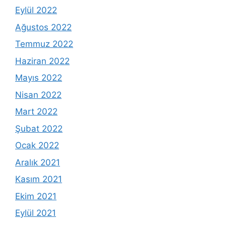
Eylül 2022
Ağustos 2022
Temmuz 2022
Haziran 2022
Mayıs 2022
Nisan 2022
Mart 2022
Şubat 2022
Ocak 2022
Aralık 2021
Kasım 2021
Ekim 2021
Eylül 2021