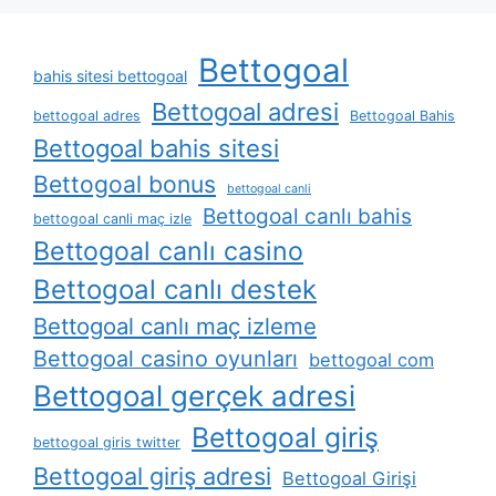
Bettogoal
bahis sitesi bettogoal
Bettogoal adresi
bettogoal adres
Bettogoal Bahis
Bettogoal bahis sitesi
Bettogoal bonus
bettogoal canli
Bettogoal canlı bahis
bettogoal canli maç izle
Bettogoal canlı casino
Bettogoal canlı destek
Bettogoal canlı maç izleme
Bettogoal casino oyunları
bettogoal com
Bettogoal gerçek adresi
Bettogoal giriş
bettogoal giris twitter
Bettogoal giriş adresi
Bettogoal Girişi