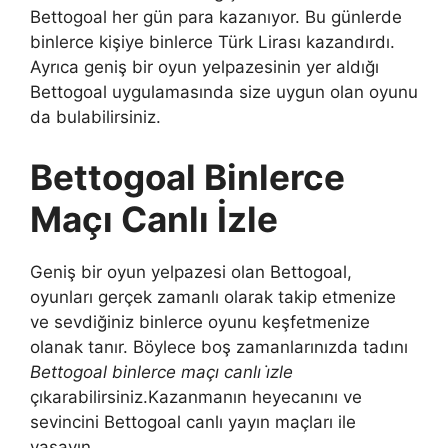
Bettogoal her gün para kazanıyor. Bu günlerde
binlerce kişiye binlerce Türk Lirası kazandırdı.
Ayrıca geniş bir oyun yelpazesinin yer aldığı
Bettogoal uygulamasında size uygun olan oyunu
da bulabilirsiniz.
Bettogoal Binlerce
Maçı Canlı İzle
Geniş bir oyun yelpazesi olan Bettogoal,
oyunları gerçek zamanlı olarak takip etmenize
ve sevdiğiniz binlerce oyunu keşfetmenize
olanak tanır. Böylece boş zamanlarınızda tadını
Bettogoal binlerce maçı canlı i̇zle
çıkarabilirsiniz.Kazanmanın heyecanını ve
sevincini Bettogoal canlı yayın maçları ile
yaşayın.