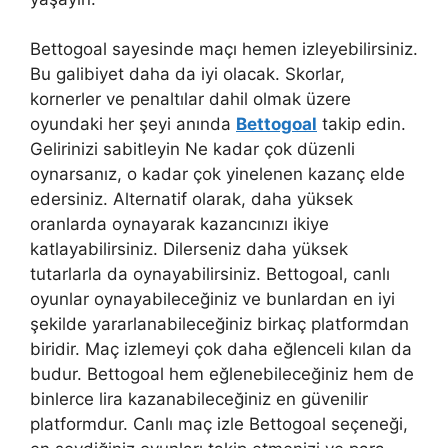
Bettogoal sayesinde maçı hemen izleyebilirsiniz.
Bu galibiyet daha da iyi olacak. Skorlar,
kornerler ve penaltılar dahil olmak üzere
oyundaki her şeyi anında
Bettogoal
takip edin.
Gelirinizi sabitleyin Ne kadar çok düzenli
oynarsanız, o kadar çok yinelenen kazanç elde
edersiniz. Alternatif olarak, daha yüksek
oranlarda oynayarak kazancınızı ikiye
katlayabilirsiniz. Dilerseniz daha yüksek
tutarlarla da oynayabilirsiniz. Bettogoal, canlı
oyunlar oynayabileceğiniz ve bunlardan en iyi
şekilde yararlanabileceğiniz birkaç platformdan
biridir. Maç izlemeyi çok daha eğlenceli kılan da
budur. Bettogoal hem eğlenebileceğiniz hem de
binlerce lira kazanabileceğiniz en güvenilir
platformdur. Canlı maç izle Bettogoal seçeneği,