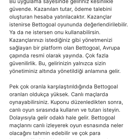
Bu uygulama sayesinde geliriniz kesinlikle
güvende. Kazanılan tutar, ödeme talebini
oluşturan hesaba yatırılacaktır. Kazançlar
istenirse Bettogoal oyununda değerlendirilebilir.
Ya da ne istersen onu kullanabilirsin.
Kazançlarınızı istediğiniz gibi yönetmenizi
sağlayan bir platform olan Bettogoal, Avrupa
çapında resmi olarak yayında. Çok fazla
güvenilirlik. Bu, gelirinizin yalnızca sizin
yönetiminiz altında yönetildiği anlamına gelir.
Pek çok oranla karşılaştırıldığında Bettogoal
oranları oldukça yüksek. Canlı maçlarda
oynayabilirsiniz. Kuponu düzenledikten sonra,
canlı oyun sırasında kullanın ve tutarı isteyin.
Dolayısıyla gelir odaklı hale gelir. Bettogoal
maçlarını canlı izleyerek oyun esnasında neler
olacağını tahmin edebilir ve çok para