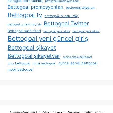
bettogoal para yatirma
bettogoal promosyon kodu
Bettogoal promosyonları
bettogoal telegram
Bettogoal tv
bettogoal tv canli maç
Bettogoal Twitter
bettogoal tv canli maç izle
Bettogoal web sitesi
bettogoal yeni adres
bettogoal yeni adresi
Bettogoal yeni güncel giriş
Bettogoal şikayet
Bettogoal şikayetvar
casino sitesi bettogoal
güncel adresi bettogoal
giris bettogoal
girisi bettogoal
mobil bettogoal
Avrasya'nın en büyük reklam platformunda olmak için