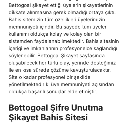
Bettogoal şikayet ettiği üyelerin şikayetlerinin
dikkate alınmasına gerek olmadığı ortaya çıktı.
Bahis sitemizin tüm özellikleri üyelerimizin
memnuniyeti içindir. Bu sayede tüm üyeler
kullanımı oldukça kolay ve kolay olan bir
sistemden faydalanabilmektedir. Bahis sitesinin
içeriği ve imkanlarının profesyonelce sağlandığı
söylenebilir. Bettogoal Şikayet sayfasında
oluşabilecek her türlü olay, yerinde desteğimiz
ile en kısa sürede çözüme kavuşturulacaktır.
Site o kadar profesyonel bir şekilde
yönetilmektedir ki üye memnuniyeti açısından
oldukça başarılı sonuçlar elde etmiştir.
Bettogoal Şifre Unutma
Şikayet Bahis Sitesi