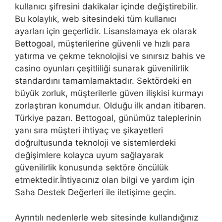
kullanıcı şifresini dakikalar içinde değiştirebilir.
Bu kolaylık, web sitesindeki tüm kullanıcı
ayarları için geçerlidir. Lisanslamaya ek olarak
Bettogoal, müşterilerine güvenli ve hızlı para
yatırma ve çekme teknolojisi ve sınırsız bahis ve
casino oyunları çeşitliliği sunarak güvenilirlik
standardını tamamlamaktadır. Sektördeki en
büyük zorluk, müşterilerle güven ilişkisi kurmayı
zorlaştıran konumdur. Olduğu ilk andan itibaren.
Türkiye pazarı. Bettogoal, günümüz taleplerinin
yanı sıra müşteri ihtiyaç ve şikayetleri
doğrultusunda teknoloji ve sistemlerdeki
değişimlere kolayca uyum sağlayarak
güvenilirlik konusunda sektöre öncülük
etmektedir.İhtiyacınız olan bilgi ve yardım için
Saha Destek Değerleri ile iletişime geçin.
Ayrıntılı nedenlerle web sitesinde kullandığınız