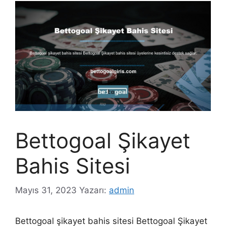
Bettogoal Şikayet
Bahis Sitesi
Mayıs 31, 2023
Yazarı:
admin
Bettogoal şikayet bahis sitesi Bettogoal Şikayet