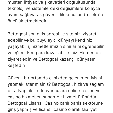
müşteri ihtiyaç ve şikayetleri doğrultusunda
teknoloji ve sistemlerdeki değişimlere kolayca
uyum sağlayarak güvenilirlik konusunda sektöre
öncülük etmektedir.
Bettogoal son giriş adresi ile sitemizi ziyaret
edebilir ve bu büyüleyici dünyayı kendiniz
yaşayabilir, hizmetlerimizin sınırlarını öğrenebilir
ve eğlenirken para kazanabilirsiniz. Hemen bizi
ziyaret edin ve Bettogoal kazançlı dünyasını
keşfedin
Güvenli bir ortamda elinizden gelenin en iyisini
yapmak ister misiniz? Bettogoal, hızlı ve sağlam
bir altyapı ile Türk oyunculara online casino ve
casino hizmetleri sunan bir hizmet ürünüdür.
Bettogoal Lisanslı Casino canlı bahis sektörüne
giriş yapmış ve lisanslı casino olarak faaliyet