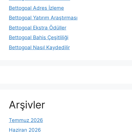
Bettogoal Adres İzleme
Bettogoal Yatırım Araştırması
Bettogoal Ekstra Ödüller
Bettogoal Bahis Çeşitliliği
Bettogoal Nasıl Kaydedilir
Arşivler
Temmuz 2026
Haziran 2026