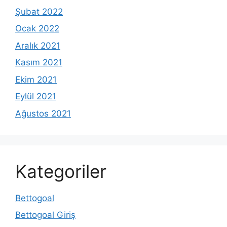
Şubat 2022
Ocak 2022
Aralık 2021
Kasım 2021
Ekim 2021
Eylül 2021
Ağustos 2021
Kategoriler
Bettogoal
Bettogoal Giriş