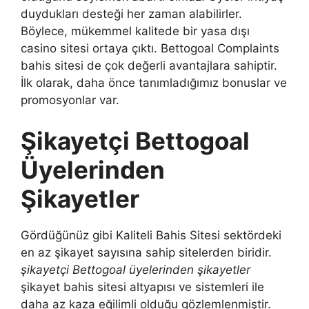
duydukları desteği her zaman alabilirler.
Böylece, mükemmel kalitede bir yasa dışı
casino sitesi ortaya çıktı. Bettogoal Complaints
bahis sitesi de çok değerli avantajlara sahiptir.
İlk olarak, daha önce tanımladığımız bonuslar ve
promosyonlar var.
Şikayetçi Bettogoal
Üyelerinden
Şikayetler
Gördüğünüz gibi Kaliteli Bahis Sitesi sektördeki
en az şikayet sayısına sahip sitelerden biridir.
şikayetçi Bettogoal üyelerinden şikayetler
şikayet bahis sitesi altyapısı ve sistemleri ile
daha az kaza eğilimli olduğu gözlemlenmiştir.