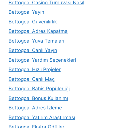
Bettogoal Casino Turnuvası Nasıl
Bettogoal Yayın
Bettogoal Güvenilirlik
Bettogoal Adres Kapatma
Bettogoal Yuva Temaları
Bettogoal Canlı Yayın
Bettogoal Yardım Seçenekleri
Bettogoal Hızlı Projeler
Bettogoal Canlı Maç
Bettogoal Bahis Popülerliği
Bettogoal Bonus Kullanımı
Bettogoal Adres İzleme
Bettogoal Yatırım Araştırması
Bettogoal Ekstra Ödüller