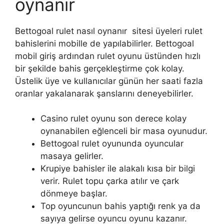
oynanır
Bettogoal rulet nasıl oynanır sitesi üyeleri rulet
bahislerini mobille de yapılabilirler. Bettogoal
mobil giriş ardından rulet oyunu üstünden hızlı
bir şekilde bahis gerçekleştirme çok kolay.
Üstelik üye ve kullanıcılar günün her saati fazla
oranlar yakalanarak şanslarını deneyebilirler.
Casino rulet oyunu son derece kolay
oynanabilen eğlenceli bir masa oyunudur.
Bettogoal rulet oyununda oyuncular
masaya gelirler.
Krupiye bahisler ile alakalı kısa bir bilgi
verir. Rulet topu çarka atılır ve çark
dönmeye başlar.
Top oyuncunun bahis yaptığı renk ya da
sayıya gelirse oyuncu oyunu kazanır.