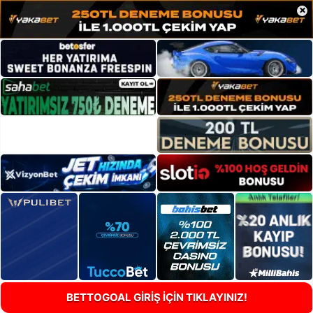
×
BETTOGOAL GİRİŞ İÇİN TIKLAYINIZ!