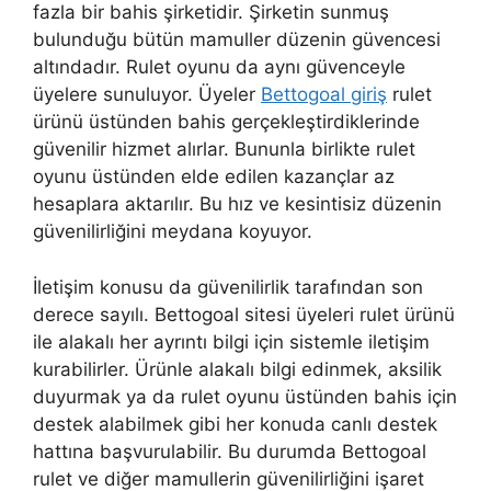
fazla bir bahis şirketidir. Şirketin sunmuş
bulunduğu bütün mamuller düzenin güvencesi
altındadır. Rulet oyunu da aynı güvenceyle
üyelere sunuluyor. Üyeler
Bettogoal giriş
rulet
ürünü üstünden bahis gerçekleştirdiklerinde
güvenilir hizmet alırlar. Bununla birlikte rulet
oyunu üstünden elde edilen kazançlar az
hesaplara aktarılır. Bu hız ve kesintisiz düzenin
güvenilirliğini meydana koyuyor.
İletişim konusu da güvenilirlik tarafından son
derece sayılı. Bettogoal sitesi üyeleri rulet ürünü
ile alakalı her ayrıntı bilgi için sistemle iletişim
kurabilirler. Ürünle alakalı bilgi edinmek, aksilik
duyurmak ya da rulet oyunu üstünden bahis için
destek alabilmek gibi her konuda canlı destek
hattına başvurulabilir. Bu durumda Bettogoal
rulet ve diğer mamullerin güvenilirliğini işaret