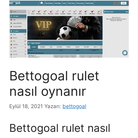
Bettogoal rulet
nasıl oynanır
Eylül 18, 2021
Yazarı:
bettogoal
Bettogoal rulet nasıl