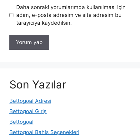
Daha sonraki yorumlarımda kullanılması için
adım, e-posta adresim ve site adresim bu
tarayıcıya kaydedilsin.
Son Yazılar
Bettogoal Adresi
Bettogoal Giriş
Bettogoal
Bettogoal Bahis Seçenekleri