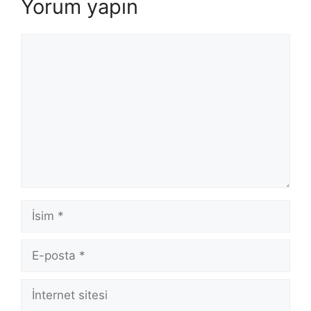
Yorum yapın
Yorum
İsim
E-
posta
İnternet
sitesi