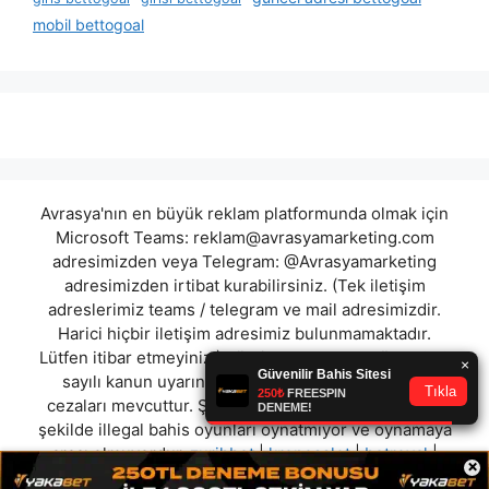
mobil bettogoal
Avrasya'nın en büyük reklam platformunda olmak için
Microsoft Teams:
reklam@avrasyamarketing.com
adresimizden veya Telegram: @Avrasyamarketing
adresimizden irtibat kurabilirsiniz. (Tek iletişim
adreslerimiz teams / telegram ve mail adresimizdir.
Harici hiçbir iletişim adresimiz bulunmamaktadır.
Lütfen itibar etmeyiniz.) Türkiye yasalarına göre 7258
sayılı kanun uyarınca yasa dışı bahis oynamanın
cezaları mevcuttur. Şu an bulunduğunuz site hiç bir
şekilde illegal bahis oyunları oynatmıyor ve oynamaya
aracı olmuyordur.
zurihbet
|
kronosslot
|
betroyal
|
×
1xbit
|
maksatbahis
|
şansınabahis
|
sarayslot
|
faffbet