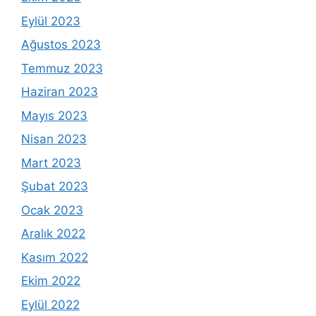
Eylül 2023
Ağustos 2023
Temmuz 2023
Haziran 2023
Mayıs 2023
Nisan 2023
Mart 2023
Şubat 2023
Ocak 2023
Aralık 2022
Kasım 2022
Ekim 2022
Eylül 2022