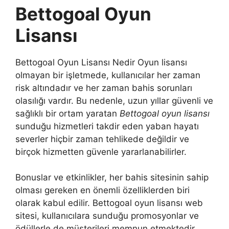
Bettogoal Oyun
Lisansı
Bettogoal Oyun Lisansı Nedir Oyun lisansı
olmayan bir işletmede, kullanıcılar her zaman
risk altındadır ve her zaman bahis sorunları
olasılığı vardır. Bu nedenle, uzun yıllar güvenli ve
sağlıklı bir ortam yaratan
Bettogoal oyun lisansı
sunduğu hizmetleri takdir eden yaban hayatı
severler hiçbir zaman tehlikede değildir ve
birçok hizmetten güvenle yararlanabilirler.
Bonuslar ve etkinlikler, her bahis sitesinin sahip
olması gereken en önemli özelliklerden biri
olarak kabul edilir. Bettogoal oyun lisansı web
sitesi, kullanıcılara sunduğu promosyonlar ve
ödüllerle de müşterileri memnun etmektedir.