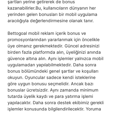
şartları yerine getirerek de bonus
kazanabilirler.Bu, kullanıcıların dünyanın her
yerinden gelen bonusları bir mobil uygulama
aracılığıyla değerlendirmesine olanak tanır.
Bettogoal mobil reklam içerik bonus ve
promosyonlarından yararlanmak için öncelikle
üye olmanız gerekmektedir. Güncel adresinizi
birden fazla platformda alın, üyeliğinizi anında
güvence altına alın. Aynı işlemler yalnızca mobil
uygulamadan yapılabilmektedir. Daha sonra
bonus bölümündeki genel şartlar ve koşulları
okuyun. Oyuncular sadece kendi isteklerine
göre uygun bonusu seçmelidir. Ancak bazı
bonuslar ücretsizdir. Aynı zamanda minimum
tutarda üyelik kaydı ve para yatırma işlemi
yapılacaktır. Daha sonra destek ekibimiz gerekli
işlemler konusunda bilgilendirilecektir. Yoruma