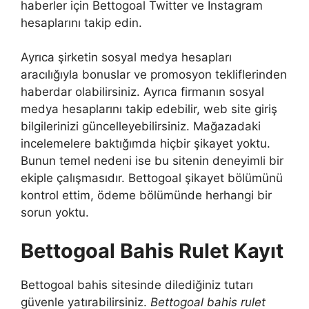
haberler için Bettogoal Twitter ve Instagram
hesaplarını takip edin.
Ayrıca şirketin sosyal medya hesapları
aracılığıyla bonuslar ve promosyon tekliflerinden
haberdar olabilirsiniz. Ayrıca firmanın sosyal
medya hesaplarını takip edebilir, web site giriş
bilgilerinizi güncelleyebilirsiniz. Mağazadaki
incelemelere baktığımda hiçbir şikayet yoktu.
Bunun temel nedeni ise bu sitenin deneyimli bir
ekiple çalışmasıdır. Bettogoal şikayet bölümünü
kontrol ettim, ödeme bölümünde herhangi bir
sorun yoktu.
Bettogoal Bahis Rulet Kayıt
Bettogoal bahis sitesinde dilediğiniz tutarı
güvenle yatırabilirsiniz.
Bettogoal bahis rulet