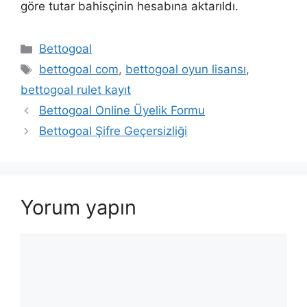
göre tutar bahisçinin hesabına aktarıldı.
Kategoriler
Bettogoal
Etiketler
bettogoal com
,
bettogoal oyun lisansı
,
bettogoal rulet kayıt
Bettogoal Online Üyelik Formu
Bettogoal Şifre Geçersizliği
Yorum yapın
Yorum