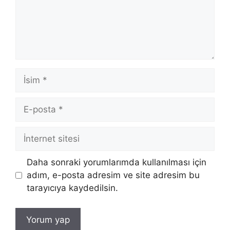
İsim
E-
posta
İnternet
sitesi
Daha sonraki yorumlarımda kullanılması için
adım, e-posta adresim ve site adresim bu
tarayıcıya kaydedilsin.