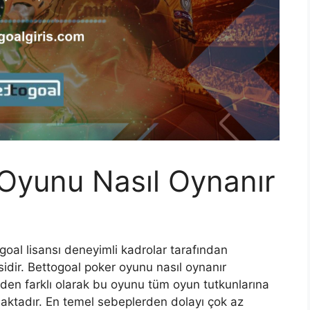
Oyunu Nasıl Oynanır
goal lisansı deneyimli kadrolar tarafından
sidir. Bettogoal poker oyunu nasıl oynanır
inden farklı olarak bu oyunu tüm oyun tutkunlarına
aktadır. En temel sebeplerden dolayı çok az