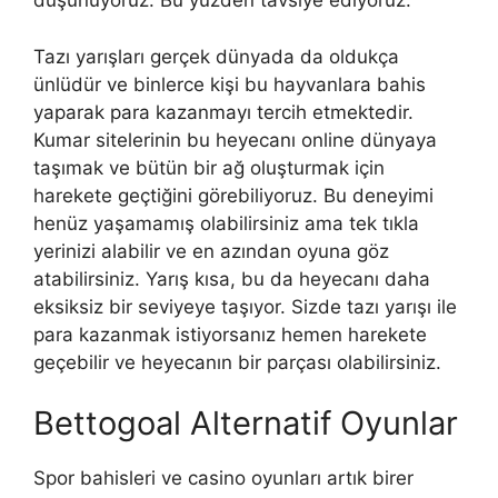
düşünüyoruz. Bu yüzden tavsiye ediyoruz.
Tazı yarışları gerçek dünyada da oldukça
ünlüdür ve binlerce kişi bu hayvanlara bahis
yaparak para kazanmayı tercih etmektedir.
Kumar sitelerinin bu heyecanı online dünyaya
taşımak ve bütün bir ağ oluşturmak için
harekete geçtiğini görebiliyoruz. Bu deneyimi
henüz yaşamamış olabilirsiniz ama tek tıkla
yerinizi alabilir ve en azından oyuna göz
atabilirsiniz. Yarış kısa, bu da heyecanı daha
eksiksiz bir seviyeye taşıyor. Sizde tazı yarışı ile
para kazanmak istiyorsanız hemen harekete
geçebilir ve heyecanın bir parçası olabilirsiniz.
Bettogoal Alternatif Oyunlar
Spor bahisleri ve casino oyunları artık birer