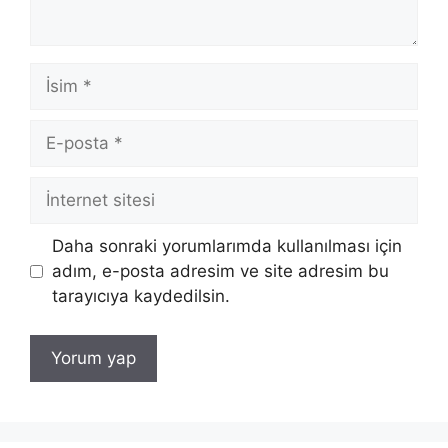
İsim
E-
posta
İnternet
sitesi
Daha sonraki yorumlarımda kullanılması için
adım, e-posta adresim ve site adresim bu
tarayıcıya kaydedilsin.