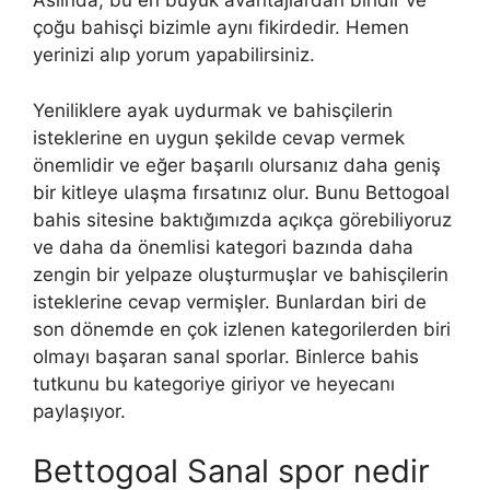
Aslında, bu en büyük avantajlardan biridir ve
çoğu bahisçi bizimle aynı fikirdedir. Hemen
yerinizi alıp yorum yapabilirsiniz.
Yeniliklere ayak uydurmak ve bahisçilerin
isteklerine en uygun şekilde cevap vermek
önemlidir ve eğer başarılı olursanız daha geniş
bir kitleye ulaşma fırsatınız olur. Bunu Bettogoal
bahis sitesine baktığımızda açıkça görebiliyoruz
ve daha da önemlisi kategori bazında daha
zengin bir yelpaze oluşturmuşlar ve bahisçilerin
isteklerine cevap vermişler. Bunlardan biri de
son dönemde en çok izlenen kategorilerden biri
olmayı başaran sanal sporlar. Binlerce bahis
tutkunu bu kategoriye giriyor ve heyecanı
paylaşıyor.
Bettogoal Sanal spor nedir