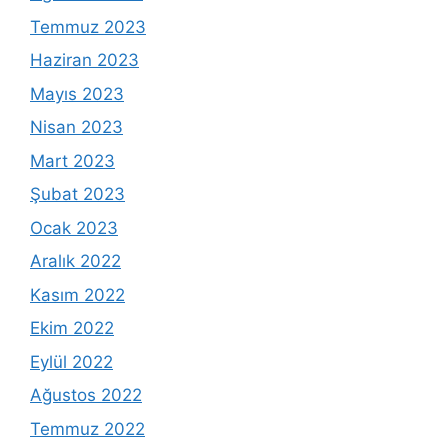
Temmuz 2023
Haziran 2023
Mayıs 2023
Nisan 2023
Mart 2023
Şubat 2023
Ocak 2023
Aralık 2022
Kasım 2022
Ekim 2022
Eylül 2022
Ağustos 2022
Temmuz 2022