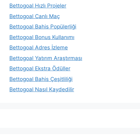
Bettogoal Hızlı Projeler
Bettogoal Canlı Maç
Bettogoal Bahis Popülerliği
Bettogoal Bonus Kullanımı
Bettogoal Adres İzleme
Bettogoal Yatırım Araştırması
Bettogoal Ekstra Ödüller
Bettogoal Bahis Çeşitliliği
Bettogoal Nasıl Kaydedilir