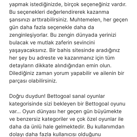
yapmak istediğinizde, birçok seçeneğiniz vardır.
Bu seçenekleri değerlendirerek kazanma
şansınızı arttırabilirsiniz. Muhtemelen, her geçen
gün daha fazla seçenekle daha da
zenginleşiyorlar. Bu zengin dünyada yerinizi
bulacak ve mutlak zaferin sevincini
yaşayacaksınız. Bir bahis sitesinde aradığınız
her şey bu adreste ve kazanmanız için tüm
detayların dikkate alındığından emin olun.
Dilediğiniz zaman yorum yapabilir ve ailenin bir
parçası olabilirsiniz.
Doğru duydun! Bettogoal sanal oyunlar
kategorisinde sizi bekleyen bir Bettogoal oyunu
var… Oyun dünyası her geçen gün büyümekte
ve benzersiz kategoriler ve çok özel oyunlar ile
daha da ünlü hale gelmektedir. Bu kullanımdan
dolayı daha fazla kullanıcısı olduğunu