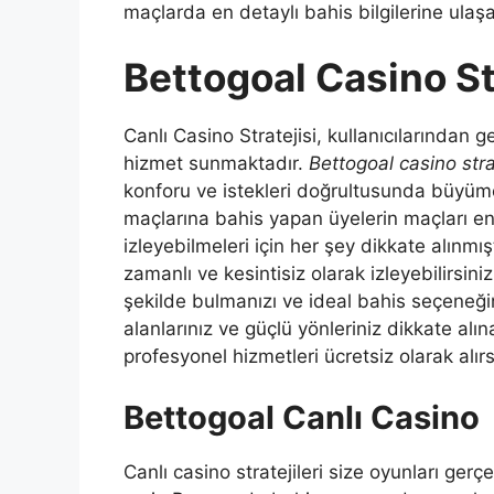
maçlarda en detaylı bahis bilgilerine ulaşabi
Bettogoal Casino St
Canlı Casino Stratejisi, kullanıcılarından
hizmet sunmaktadır.
Bettogoal casino stra
konforu ve istekleri doğrultusunda büyüm
maçlarına bahis yapan üyelerin maçları en ka
izleyebilmeleri için her şey dikkate alınm
zamanlı ve kesintisiz olarak izleyebilirsini
şekilde bulmanızı ve ideal bahis seçeneğin
alanlarınız ve güçlü yönleriniz dikkate alı
profesyonel hizmetleri ücretsiz olarak alırs
Bettogoal Canlı Casino
Canlı casino stratejileri size oyunları ger