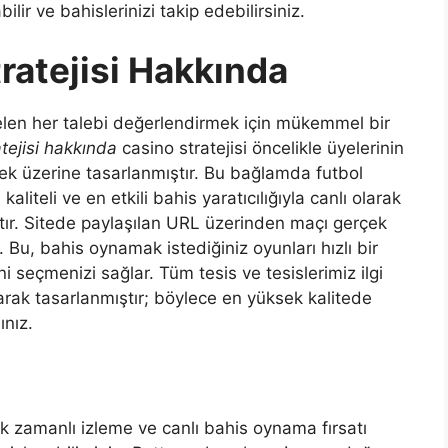
lir ve bahislerinizi takip edebilirsiniz.
ratejisi Hakkında
 gelen her talebi değerlendirmek için mükemmel bir
tejisi hakkında
casino stratejisi öncelikle üyelerinin
ek üzerine tasarlanmıştır. Bu bağlamda futbol
liteli ve en etkili bahis yaratıcılığıyla canlı olarak
ıştır. Sitede paylaşılan URL üzerinden maçı gerçek
z. Bu, bahis oynamak istediğiniz oyunları hızlı bir
i seçmenizi sağlar. Tüm tesis ve tesislerimiz ilgi
narak tasarlanmıştır; böylece en yüksek kalitede
ınız.
çek zamanlı izleme ve canlı bahis oynama fırsatı