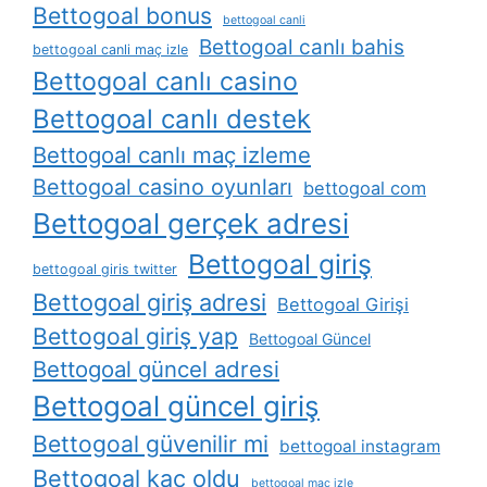
Bettogoal bonus
bettogoal canli
Bettogoal canlı bahis
bettogoal canli maç izle
Bettogoal canlı casino
Bettogoal canlı destek
Bettogoal canlı maç izleme
Bettogoal casino oyunları
bettogoal com
Bettogoal gerçek adresi
Bettogoal giriş
bettogoal giris twitter
Bettogoal giriş adresi
Bettogoal Girişi
Bettogoal giriş yap
Bettogoal Güncel
Bettogoal güncel adresi
Bettogoal güncel giriş
Bettogoal güvenilir mi
bettogoal instagram
Bettogoal kaç oldu
bettogoal maç izle