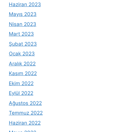
Haziran 2023
Mayıs 2023
Nisan 2023
Mart 2023
Şubat 2023
Ocak 2023
Aralık 2022
Kasım 2022
Ekim 2022
Eylül 2022
Ağustos 2022
Temmuz 2022
Haziran 2022