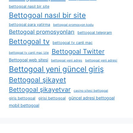
bettogoal nasil bir site
Bettogoal nasıl bir site
bettogoal para yatirma
bettogoal promosyon kodu
Bettogoal promosyonları
bettogoal telegram
Bettogoal tv
bettogoal tv canli maç
Bettogoal Twitter
bettogoal tv canli maç izle
Bettogoal web sitesi
bettogoal yeni adres
bettogoal yeni adresi
Bettogoal yeni güncel giriş
Bettogoal şikayet
Bettogoal şikayetvar
casino sitesi bettogoal
güncel adresi bettogoal
giris bettogoal
girisi bettogoal
mobil bettogoal