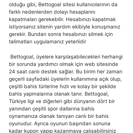
olduğu gibi, Bettogoal sitesi kullanıcılarının da
farklı nedenlerden dolayı hesaplarını
kapatmaları gerekebilir. Hesabınızı kapatmak
istiyorsanız sitenin yardım ekibiyle konuşmanız
gerekir. Bundan sonra hesabınızı silmek için
talimatları uygulamanız yeterlidir
Bettogoal, üyelere karşılaşabilecekleri herhangi
bir sorunda yardımcı olmak için web sitesinde
24 saat canlı destek sağlar. Bu birim her zaman
geçerli sayfadaki üyelerin kullanımına açık olup,
çeşitli bahis türlerine hızlı ve kolay bir şekilde
bahis yapmalarına olanak tanır. Bettogoal,
Türkiye ligi ve diğerleri gibi dünyanın dört bir
yanından çeşitli spor dallarına bahis
oynamanıza olanak tanıyan canlı bir bahis
oyunudur. Ayrıca oyunun başından sonuna
kadar kupon yapıp kazanmaya çalışabilirsiniz