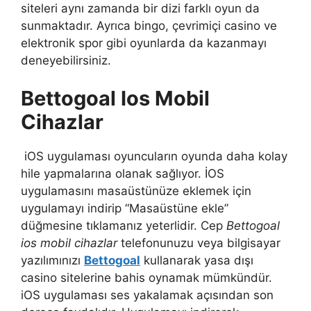
siteleri aynı zamanda bir dizi farklı oyun da
sunmaktadır. Ayrıca bingo, çevrimiçi casino ve
elektronik spor gibi oyunlarda da kazanmayı
deneyebilirsiniz.
Bettogoal Ios Mobil
Cihazlar
iOS uygulaması oyuncuların oyunda daha kolay
hile yapmalarına olanak sağlıyor. İOS
uygulamasını masaüstünüze eklemek için
uygulamayı indirip “Masaüstüne ekle”
düğmesine tıklamanız yeterlidir. Cep
Bettogoal
ios mobil cihazlar
telefonunuzu veya bilgisayar
yazılımınızı
Bettogoal
kullanarak yasa dışı
casino sitelerine bahis oynamak mümkündür.
iOS uygulaması ses yakalamak açısından son