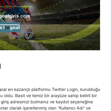
m
ogoal en kazançlı platformu Twitter Login, kurulduğu
 oldu. Basit ve temiz bir arayüze sahip belirli bir
 giriş adresinizi bulmanız ve kaydol seçeneğine
nlar olarak işaretlenmiş olan “Kullanıcı Adı” ve