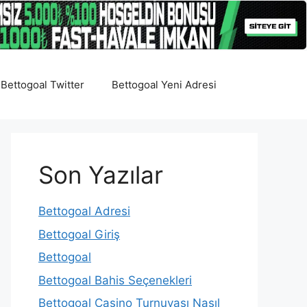
Bettogoal Twitter
Bettogoal Yeni Adresi
Son Yazılar
Bettogoal Adresi
Bettogoal Giriş
Bettogoal
Bettogoal Bahis Seçenekleri
Bettogoal Casino Turnuvası Nasıl