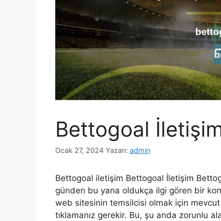
Bettogoal İletişi
Ocak 27, 2024
Yazarı:
admin
Bettogoal iletişim Bettogoal İletişim Bett
günden bu yana oldukça ilgi gören bir konu
web sitesinin temsilcisi olmak için mevcut
tıklamanız gerekir. Bu, şu anda zorunlu ala