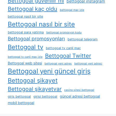
Bettogoal güvenilir mi
bettogoal instagram
Bettogoal kaç oldu
bettogoal maç izle
bettogoal nasil bir site
Bettogoal nasıl bir site
bettogoal para yatirma
bettogoal promosyon kodu
Bettogoal promosyonları
bettogoal telegram
Bettogoal tv
bettogoal tv canli maç
Bettogoal Twitter
bettogoal tv canli maç izle
Bettogoal web sitesi
bettogoal yeni adres
bettogoal yeni adresi
Bettogoal yeni güncel giriş
Bettogoal şikayet
Bettogoal şikayetvar
casino sitesi bettogoal
güncel adresi bettogoal
giris bettogoal
girisi bettogoal
mobil bettogoal