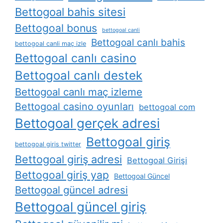
Bettogoal bahis sitesi
Bettogoal bonus
bettogoal canli
Bettogoal canlı bahis
bettogoal canli maç izle
Bettogoal canlı casino
Bettogoal canlı destek
Bettogoal canlı maç izleme
Bettogoal casino oyunları
bettogoal com
Bettogoal gerçek adresi
Bettogoal giriş
bettogoal giris twitter
Bettogoal giriş adresi
Bettogoal Girişi
Bettogoal giriş yap
Bettogoal Güncel
Bettogoal güncel adresi
Bettogoal güncel giriş