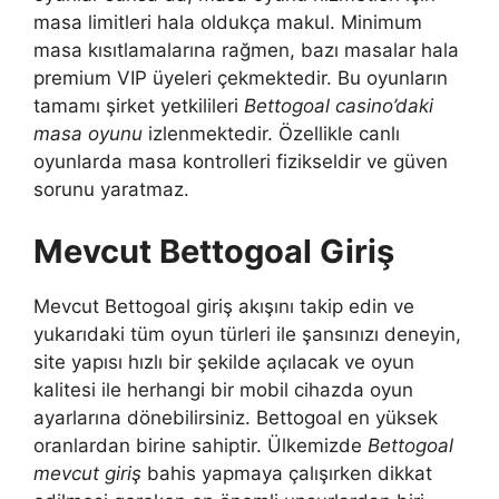
masa limitleri hala oldukça makul. Minimum
masa kısıtlamalarına rağmen, bazı masalar hala
premium VIP üyeleri çekmektedir. Bu oyunların
tamamı şirket yetkilileri
Bettogoal casino’daki
masa oyunu
izlenmektedir. Özellikle canlı
oyunlarda masa kontrolleri fizikseldir ve güven
sorunu yaratmaz.
Mevcut Bettogoal Giriş
Mevcut Bettogoal giriş akışını takip edin ve
yukarıdaki tüm oyun türleri ile şansınızı deneyin,
site yapısı hızlı bir şekilde açılacak ve oyun
kalitesi ile herhangi bir mobil cihazda oyun
ayarlarına dönebilirsiniz. Bettogoal en yüksek
oranlardan birine sahiptir. Ülkemizde
Bettogoal
mevcut giriş
bahis yapmaya çalışırken dikkat