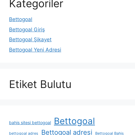
Kategoriler
Bettogoal
Bettogoal Giriş
Bettogoal Şikayet
Bettogoal Yeni Adresi
Etiket Bulutu
Bettogoal
bahis sitesi bettogoal
Bettogoal adresi
bettogoal adres
Bettogoal Bahis