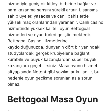
hizmetiyle geniş bir kitleyi birbirine bağlar ve
para kazanma şansını sürekli artırır. Lisansına
sahip üyeler, yasadışı ve canlı bahislerde
yüksek maç oranlarından yararlanır. Canlı casino
hizmetinde yüksek kaliteli oyun Bettogoal
hizmetleri ve oyun türleri geliştirilmektedir.
Bettogoal Casino Hizmetlerine
kaydolduğunuzda, dünyanın dört bir yanındaki
stüdyolardaki gerçek krupiyelerle bağlantı
kurabilir ve büyük kazançlardan süper büyük
kazançlara geçebilirsiniz. Masa oyunu hizmet
altyapısında Netent gibi yazılımlar kullanılır, bu
nedenle oyun gecikme sorunları asla sorun
olmaz.
Bettogoal Masa Oyun