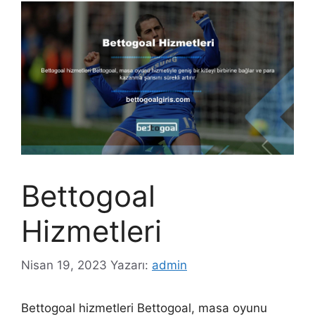
Bettogoal
Hizmetleri
Nisan 19, 2023
Yazarı:
admin
Bettogoal hizmetleri Bettogoal, masa oyunu