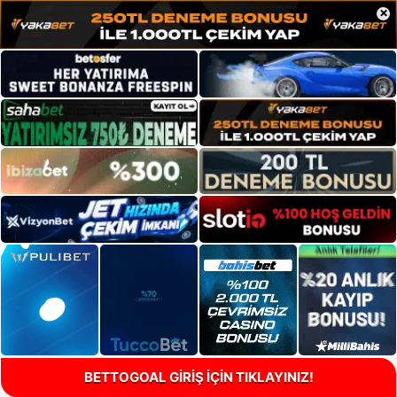
×
BETTOGOAL GİRİŞ İÇİN TIKLAYINIZ!