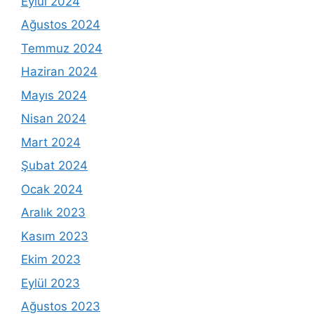
Eylül 2024
Ağustos 2024
Temmuz 2024
Haziran 2024
Mayıs 2024
Nisan 2024
Mart 2024
Şubat 2024
Ocak 2024
Aralık 2023
Kasım 2023
Ekim 2023
Eylül 2023
Ağustos 2023