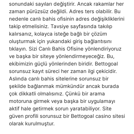
sonundaki sayıları değiştirir. Ancak rakamlar her
zaman pürüzsüz değildi. Adres ters olabilir. Bu
nedenle canlı bahis ofisinin adres değişikliklerini
takip etmelisiniz. Tavsiye sayfasında takılıp
kalırsanız, kolayca isteğe bağlı bir çözüm
oluşturmak için yukarıdaki giriş bağlantısını
tıklayın. Sizi Canlı Bahis Ofisine yönlendiriyoruz
ve başka bir siteye yönlendirmeyeceğiz. Bu,
ekibimizin güçlü yönlerinden biridir. Bettogoal
sorunsuz kayıt süreci her zaman ilgi çekicidir.
Aslında canlı bahis sitelerine sorunsuz bir
şekilde bağlanmak mümkündür ancak burada
çok dikkatli olmalısınız. Çünkü bir arama
motoruna girmek veya başka bir uygulamayı
aktif hale getirmek sorun yaratabiliyor. Site
güven profili sorunsuz bir Bettogoal casino sitesi
olarak kurulmuştur.