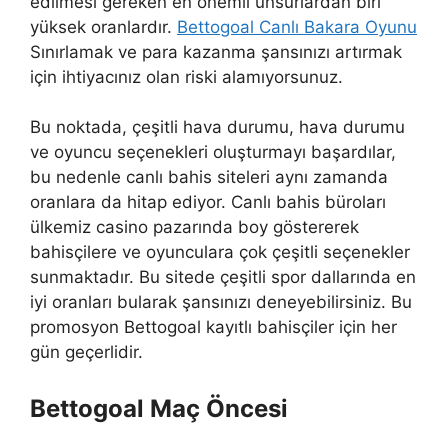
edilmesi gereken en önemli unsurlardan biri
yüksek oranlardır.
Bettogoal Canlı Bakara Oyunu
Sınırlamak ve para kazanma şansınızı artırmak
için ihtiyacınız olan riski alamıyorsunuz.
Bu noktada, çeşitli hava durumu, hava durumu
ve oyuncu seçenekleri oluşturmayı başardılar,
bu nedenle canlı bahis siteleri aynı zamanda
oranlara da hitap ediyor. Canlı bahis büroları
ülkemiz casino pazarında boy göstererek
bahisçilere ve oyunculara çok çeşitli seçenekler
sunmaktadır. Bu sitede çeşitli spor dallarında en
iyi oranları bularak şansınızı deneyebilirsiniz. Bu
promosyon Bettogoal kayıtlı bahisçiler için her
gün geçerlidir.
Bettogoal Maç Öncesi