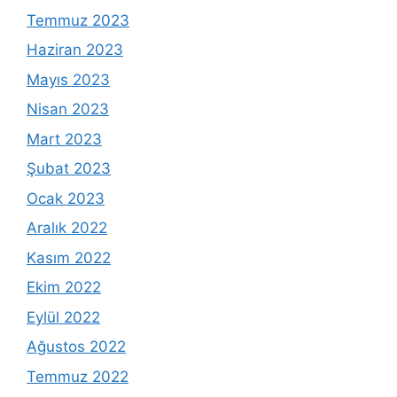
Temmuz 2023
Haziran 2023
Mayıs 2023
Nisan 2023
Mart 2023
Şubat 2023
Ocak 2023
Aralık 2022
Kasım 2022
Ekim 2022
Eylül 2022
Ağustos 2022
Temmuz 2022