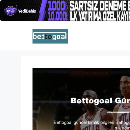
İçeriğe
atla