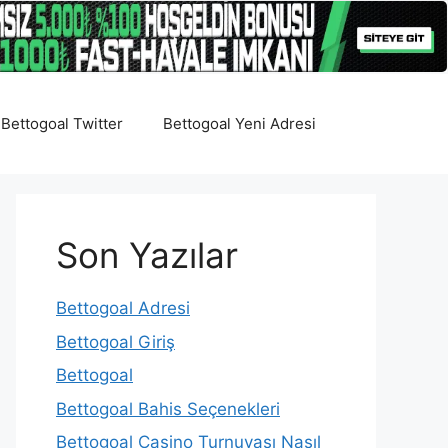
Bettogoal Twitter
Bettogoal Yeni Adresi
Son Yazılar
Bettogoal Adresi
Bettogoal Giriş
Bettogoal
Bettogoal Bahis Seçenekleri
Bettogoal Casino Turnuvası Nasıl