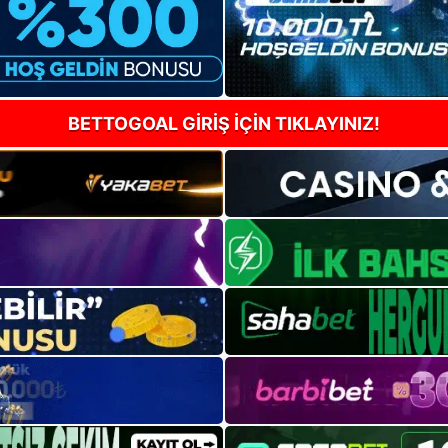
BETTOGOAL GİRİŞ İÇİN TIKLAYINIZ!