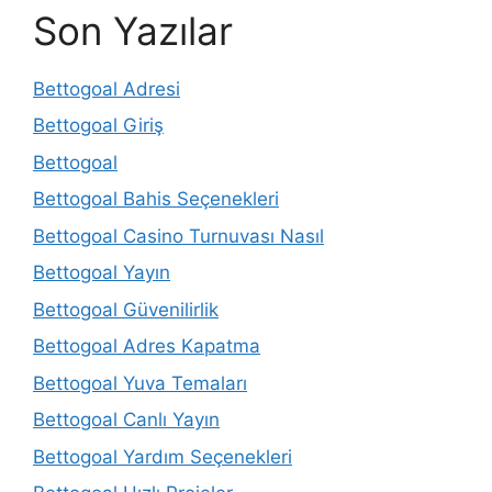
Son Yazılar
Bettogoal Adresi
Bettogoal Giriş
Bettogoal
Bettogoal Bahis Seçenekleri
Bettogoal Casino Turnuvası Nasıl
Bettogoal Yayın
Bettogoal Güvenilirlik
Bettogoal Adres Kapatma
Bettogoal Yuva Temaları
Bettogoal Canlı Yayın
Bettogoal Yardım Seçenekleri