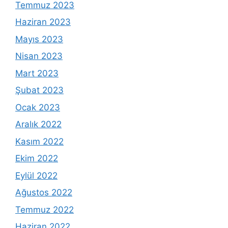
Temmuz 2023
Haziran 2023
Mayıs 2023
Nisan 2023
Mart 2023
Şubat 2023
Ocak 2023
Aralık 2022
Kasım 2022
Ekim 2022
Eylül 2022
Ağustos 2022
Temmuz 2022
Haziran 2022