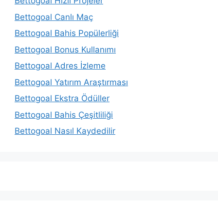
Bettogoal Hızlı Projeler
Bettogoal Canlı Maç
Bettogoal Bahis Popülerliği
Bettogoal Bonus Kullanımı
Bettogoal Adres İzleme
Bettogoal Yatırım Araştırması
Bettogoal Ekstra Ödüller
Bettogoal Bahis Çeşitliliği
Bettogoal Nasıl Kaydedilir