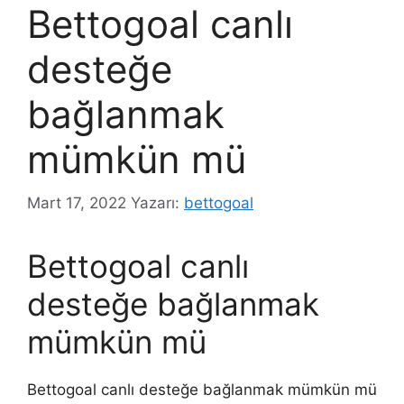
Bettogoal canlı
desteğe
bağlanmak
mümkün mü
Mart 17, 2022
Yazarı:
bettogoal
Bettogoal canlı
desteğe bağlanmak
mümkün mü
Bettogoal canlı desteğe bağlanmak mümkün mü