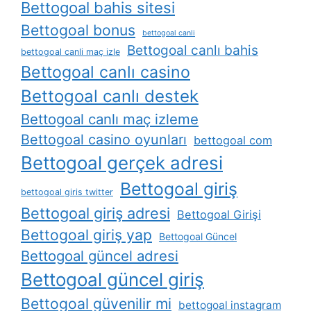
Bettogoal bahis sitesi
Bettogoal bonus
bettogoal canli
Bettogoal canlı bahis
bettogoal canli maç izle
Bettogoal canlı casino
Bettogoal canlı destek
Bettogoal canlı maç izleme
Bettogoal casino oyunları
bettogoal com
Bettogoal gerçek adresi
Bettogoal giriş
bettogoal giris twitter
Bettogoal giriş adresi
Bettogoal Girişi
Bettogoal giriş yap
Bettogoal Güncel
Bettogoal güncel adresi
Bettogoal güncel giriş
Bettogoal güvenilir mi
bettogoal instagram