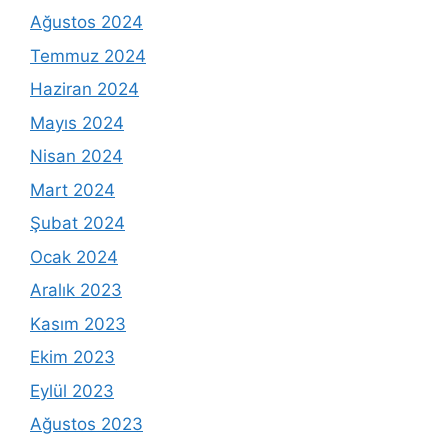
Ağustos 2024
Temmuz 2024
Haziran 2024
Mayıs 2024
Nisan 2024
Mart 2024
Şubat 2024
Ocak 2024
Aralık 2023
Kasım 2023
Ekim 2023
Eylül 2023
Ağustos 2023